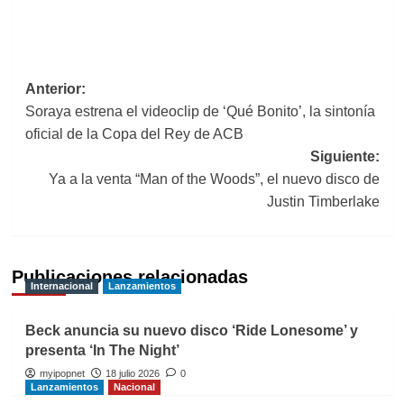
Navegación
Anterior:
Soraya estrena el videoclip de ‘Qué Bonito’, la sintonía
de
oficial de la Copa del Rey de ACB
entradas
Siguiente:
Ya a la venta “Man of the Woods”, el nuevo disco de
Justin Timberlake
Publicaciones relacionadas
Internacional
Lanzamientos
Beck anuncia su nuevo disco ‘Ride Lonesome’ y
presenta ‘In The Night’
myipopnet
18 julio 2026
0
Lanzamientos
Nacional