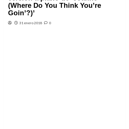
(Where Do You Think You’re
Goin’?)’
31 enero 2018
0