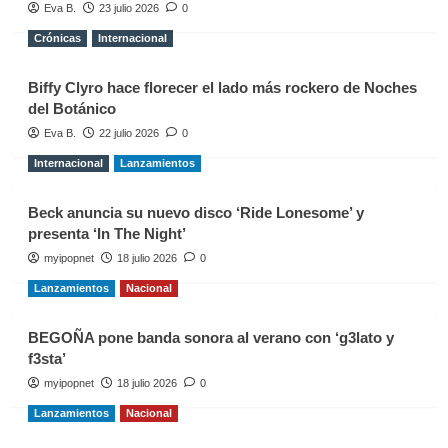
Eva B.
23 julio 2026
0
Crónicas
Internacional
Biffy Clyro hace florecer el lado más rockero de Noches
del Botánico
Eva B.
22 julio 2026
0
Internacional
Lanzamientos
Beck anuncia su nuevo disco ‘Ride Lonesome’ y
presenta ‘In The Night’
myipopnet
18 julio 2026
0
Lanzamientos
Nacional
BEGOÑA pone banda sonora al verano con ‘g3lato y
f3sta’
myipopnet
18 julio 2026
0
Lanzamientos
Nacional