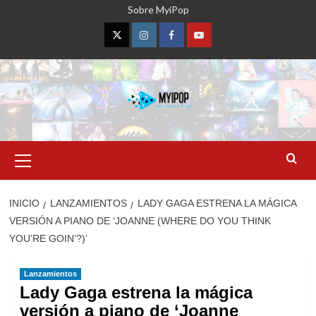
Saltar
Sobre MyiPop
al
contenido
Twitter
Instagram
Facebook
YouTube
Menú
primario
INICIO
LANZAMIENTOS
LADY GAGA ESTRENA LA MÁGICA
VERSIÓN A PIANO DE ‘JOANNE (WHERE DO YOU THINK
YOU’RE GOIN’?)’
Lanzamientos
Lady Gaga estrena la mágica
versión a piano de ‘Joanne