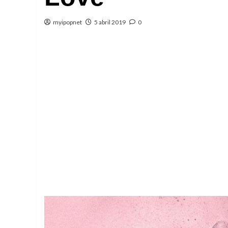
myipopnet
5 abril 2019
0