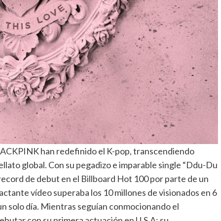
ACKPINK han redefinido el K-pop, transcendiendo
ellato global. Con su pegadizo e imparable single “Ddu-Du
 record de debut en el Billboard Hot 100 por parte de un
ctante vídeo superaba los 10 millones de visionados en 6
 un solo día. Mientras seguían conmocionando el
butar con su primera actuación en U.S.A: su