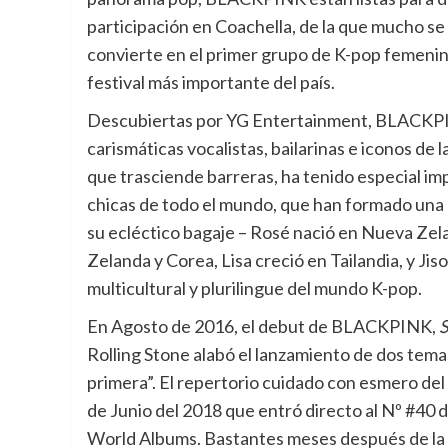
participación en Coachella, de la que mucho se 
convierte en el primer grupo de K-pop femenin
festival más importante del país.
Descubiertas por YG Entertainment, BLACKPINK
carismáticas vocalistas, bailarinas e iconos de
que trasciende barreras, ha tenido especial im
chicas de todo el mundo, que han formado una 
su ecléctico bagaje – Rosé nació en Nueva Zela
Zelanda y Corea, Lisa creció en Tailandia, y J
multicultural y plurilingue del mundo K-pop.
En Agosto de 2016, el debut de BLACKPINK,
S
Rolling Stone alabó el lanzamiento de dos tem
primera”. El repertorio cuidado con esmero de
de Junio del 2018 que entró directo al Nº #40 de 
World Albums. Bastantes meses después de la 