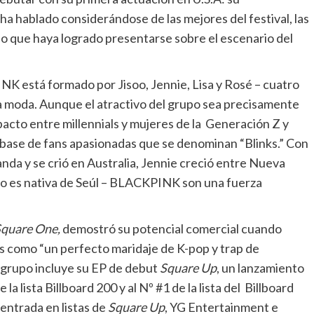
ha hablado considerándose de las mejores del festival, las
o que haya logrado presentarse sobre el escenario del
 está formado por Jisoo, Jennie, Lisa y Rosé – cuatro
 la moda. Aunque el atractivo del grupo sea precisamente
pacto entre millennials y mujeres de la Generación Z y
base de fans apasionadas que se denominan “Blinks.” Con
nda y se crió en Australia, Jennie creció entre Nueva
isoo es nativa de Seúl – BLACKPINK son una fuerza
quare One,
demostró su potencial comercial cuando
as como “un perfecto maridaje de K-pop y trap de
l grupo incluye su EP de debut
Square Up
, un lanzamiento
la lista Billboard 200 y al Nº #1 de la lista del Billboard
entrada en listas de
Square Up
, YG Entertainment e