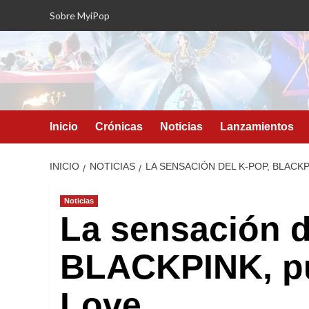
Saltar
Sobre MyiPop
al
contenido
Inicio
Crónicas
Noticias
Lanzamientos
INICIO
NOTICIAS
LA SENSACIÓN DEL K-POP, BLACKP
Noticias
La sensación d
BLACKPINK, pub
Love