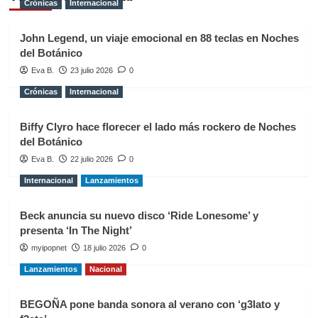
Crónicas
Internacional
John Legend, un viaje emocional en 88 teclas en Noches
del Botánico
Eva B.
23 julio 2026
0
Crónicas
Internacional
Biffy Clyro hace florecer el lado más rockero de Noches
del Botánico
Eva B.
22 julio 2026
0
Internacional
Lanzamientos
Beck anuncia su nuevo disco ‘Ride Lonesome’ y
presenta ‘In The Night’
myipopnet
18 julio 2026
0
Lanzamientos
Nacional
BEGOÑA pone banda sonora al verano con ‘g3lato y