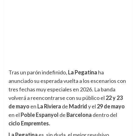
Tras un parón indefinido,
La Pegatina
ha
anunciado su esperada vuelta a los escenarios con
tres fechas muy especiales en 2026. La banda
volverá a reencontrarse con su público el
22 y 23
de mayo
en
La Riviera
de
Madrid
y el
29 de mayo
en el
Poble Espanyol
de
Barcelona
dentro del
ciclo
Empremtes.
La Pegatina
es, sin duda, el mejor revulsivo