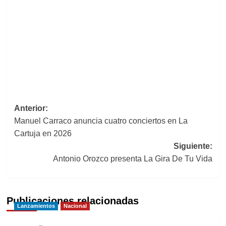
Navegación
Anterior:
Manuel Carraco anuncia cuatro conciertos en La
de
Cartuja en 2026
entradas
Siguiente:
Antonio Orozco presenta La Gira De Tu Vida
Publicaciones relacionadas
Lanzamientos
Nacional