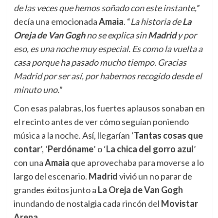
de las veces que hemos soñado con este instante,
”
decía una emocionada
Amaia
. “
La historia de
La
Oreja de Van Gogh
no se explica sin
Madrid
y por
eso, es una noche muy especial. Es como la vuelta a
casa porque ha pasado mucho tiempo. Gracias
Madrid por ser así, por habernos recogido desde el
minuto uno.
”
Con esas palabras, los fuertes aplausos sonaban en
el recinto antes de ver cómo seguían poniendo
música a la noche. Así, llegarían ‘
Tantas cosas que
contar
’, ‘
Perdóname
’ o ‘
La chica del gorro azul
’
con una
Amaia
que aprovechaba para moverse a lo
largo del escenario.
Madrid
vivió un no parar de
grandes éxitos junto a
La Oreja de Van Gogh
inundando de nostalgia cada rincón del
Movistar
Arena
.