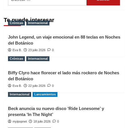
Te puede interesar
Crónicas
Internacional
John Legend, un viaje emocional en 88 teclas en Noches
del Botánico
Eva B.
23 julio 2026
0
Crónicas
Internacional
Biffy Clyro hace florecer el lado más rockero de Noches
del Botánico
Eva B.
22 julio 2026
0
Internacional
Lanzamientos
Beck anuncia su nuevo disco ‘Ride Lonesome’ y
presenta ‘In The Night’
myipopnet
18 julio 2026
0