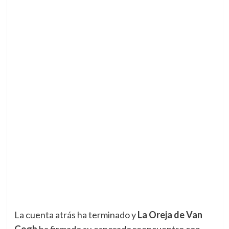
La cuenta atrás ha terminado y
La Oreja de Van
Gogh
ha firmado su esperado reencuentro con