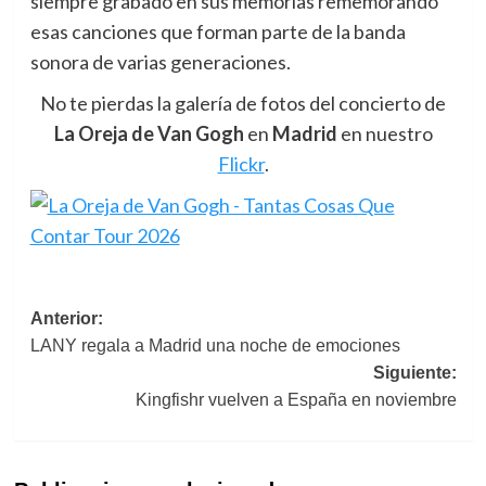
siempre grabado en sus memorias rememorando
esas canciones que forman parte de la banda
sonora de varias generaciones.
No te pierdas la galería de fotos del concierto de
La Oreja de Van Gogh
en
Madrid
en nuestro
Flickr
.
Navegación
Anterior:
LANY regala a Madrid una noche de emociones
de
Siguiente:
entradas
Kingfishr vuelven a España en noviembre