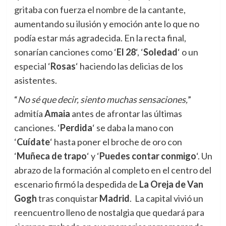
gritaba con fuerza el nombre de la cantante,
aumentando su ilusión y emoción ante lo que no
podía estar más agradecida. En la recta final,
sonarían canciones como ‘
El 28
‘, ‘
Soledad
‘ o un
especial ‘
Rosas
‘ haciendo las delicias de los
asistentes.
“
No sé que decir, siento muchas sensaciones,
”
admitía
Amaia
antes de afrontar las últimas
canciones. ‘
Perdida
‘ se daba la mano con
‘
Cuídate
‘ hasta poner el broche de oro con
‘
Muñeca de trapo
‘ y ‘
Puedes contar conmigo
‘. Un
abrazo de la formación al completo en el centro del
escenario firmó la despedida de
La Oreja de Van
Gogh
tras conquistar
Madrid
. La capital vivió un
reencuentro lleno de nostalgia que quedará para