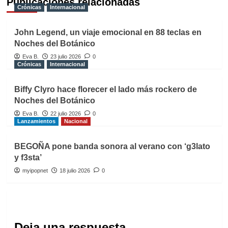
Publicaciones relacionadas
Crónicas
Internacional
John Legend, un viaje emocional en 88 teclas en
Noches del Botánico
Eva B.
23 julio 2026
0
Crónicas
Internacional
Biffy Clyro hace florecer el lado más rockero de
Noches del Botánico
Eva B.
22 julio 2026
0
Lanzamientos
Nacional
BEGOÑA pone banda sonora al verano con ‘g3lato
y f3sta’
myipopnet
18 julio 2026
0
Deja una respuesta