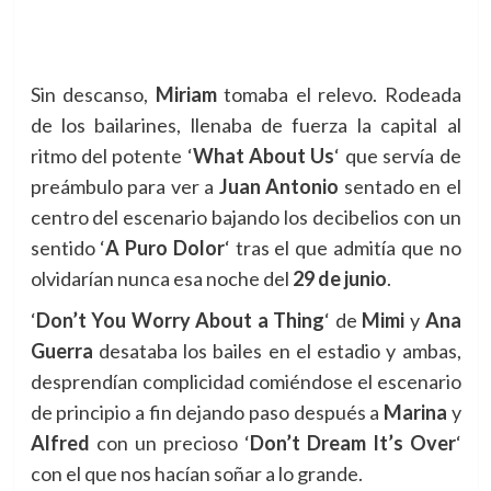
Sin descanso,
Miriam
tomaba el relevo. Rodeada
de los bailarines, llenaba de fuerza la capital al
ritmo del potente ‘
What About Us
‘ que servía de
preámbulo para ver a
Juan Antonio
sentado en el
centro del escenario bajando los decibelios con un
sentido ‘
A Puro Dolor
‘ tras el que admitía que no
olvidarían nunca esa noche del
29 de junio
.
‘
Don’t You Worry About a Thing
‘ de
Mimi
y
Ana
Guerra
desataba los bailes en el estadio y ambas,
desprendían complicidad comiéndose el escenario
de principio a fin dejando paso después a
Marina
y
Alfred
con un precioso ‘
Don’t Dream It’s Over
‘
con el que nos hacían soñar a lo grande.