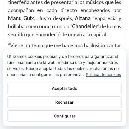
tinerfeña antes de presentar a los músicos que les
acompañan en cada directo encabezados por
Manu Guix
.
Justo después,
Aitana
reaparecía y
brillaba como nunca con un ‘
Chandelier
‘ de lo más
sentido que enmudeció de nuevo a la capital.
“Viene un tema que me hace mucha ilusión cantar
con esta persona,” era entonces cuando a ella, se
Utilizamos cookies propias y de terceros para garantizar el
unía
Luis Fonsi
y juntos, ponían a las miles de
funcionamiento de la web, medir su uso y mejorar nuestros
servicios. Puede aceptar todas las cookies, rechazar las no
personas a bailar con un sorprendente ‘
Échame La
necesarias o configurar sus preferencias.
Política de cookies
Culpa
‘ que convirtió el estadio en una fiesta
multitudinaria.
Aceptar todo
Rechazar
Configurar