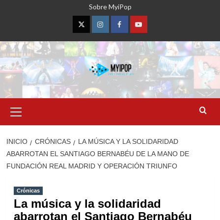
Saltar
Sobre MyiPop
al
contenido
Twitter
Instagram
Facebook
YouTube
Menú
primario
INICIO
CRÓNICAS
LA MÚSICA Y LA SOLIDARIDAD
ABARROTAN EL SANTIAGO BERNABÉU DE LA MANO DE
FUNDACIÓN REAL MADRID Y OPERACIÓN TRIUNFO
Crónicas
La música y la solidaridad
abarrotan el Santiago Bernabéu