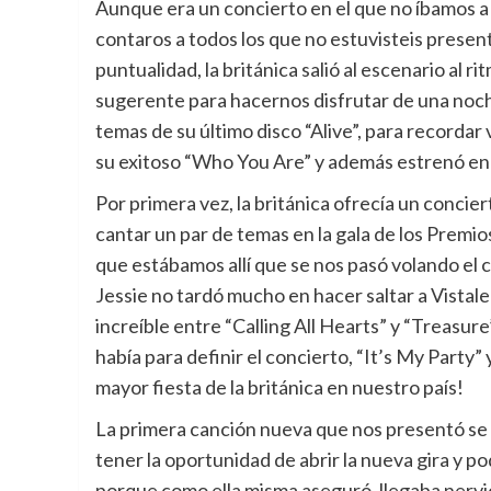
Aunque era un concierto en el que no íbamos a tr
contaros a todos los que no estuvisteis presen
puntualidad, la británica salió al escenario al 
sugerente para hacernos disfrutar de una noch
temas de su último disco “Alive”, para recordar
su exitoso “Who You Are” y además estrenó en p
Por primera vez, la británica ofrecía un concier
cantar un par de temas en la gala de los Premios
que estábamos allí que se nos pasó volando el 
Jessie no tardó mucho en hacer saltar a Vistal
increíble entre “Calling All Hearts” y “Treasu
había para definir el concierto, “It’s My Party”
mayor fiesta de la británica en nuestro país!
La primera canción nueva que nos presentó se 
tener la oportunidad de abrir la nueva gira y 
porque como ella misma aseguró, llegaba nervi