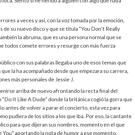
loca. Siento si he herido a alguien con algo que haya
rores a veces y así, con la voz tomada por la emoción,
 de su nuevo disco y que se titula “You Don’t Really
ambién la abruma, que es una persona normal que se
 que todos comete errores y resurge con más fuerza
público con sus palabras llegaba uno de esos temas que
a que la ha acompañado desde que empezara su carrera,
iones más personales de Jessie J.
irse arriba de nuevo afrontando la recta final del
Do It Like A Dude” donde la británica cogió la gorra que
o antes de volver a parar el concierto, esta vez para
o pudiera de los sitios a los que iba. Por eso, la cantante
público para que dijeran sus nombres, momento en el que
ove You” aportando la nota de humor a ese momento.