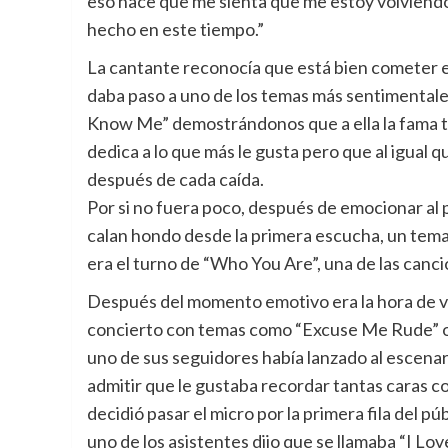
eso hace que me sienta que me estoy volviendo 
hecho en este tiempo.”
La cantante reconocía que está bien cometer er
daba paso a uno de los temas más sentimentales
Know Me” demostrándonos que a ella la fama t
dedica a lo que más le gusta pero que al igual
después de cada caída.
Por si no fuera poco, después de emocionar al 
calan hondo desde la primera escucha, un tem
era el turno de “Who You Are”, una de las canc
Después del momento emotivo era la hora de ven
concierto con temas como “Excuse Me Rude” o “
uno de sus seguidores había lanzado al escenari
admitir que le gustaba recordar tantas caras com
decidió pasar el micro por la primera fila del 
uno de los asistentes dijo que se llamaba “I L