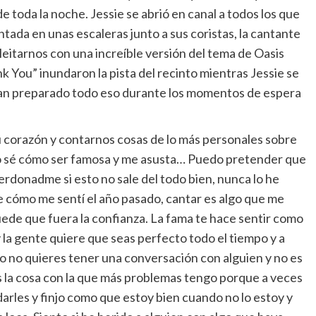
toda la noche. Jessie se abrió en canal a todos los que
ntada en unas escaleras junto a sus coristas, la cantante
itarnos con una increíble versión del tema de Oasis
k You” inundaron la pista del recinto mientras Jessie se
an preparado todo eso durante los momentos de espera
u corazón y contarnos cosas de lo más personales sobre
no sé cómo ser famosa y me asusta… Puedo pretender que
erdonadme si esto no sale del todo bien, nunca lo he
e cómo me sentí el año pasado, cantar es algo que me
uede que fuera la confianza. La fama te hace sentir como
 la gente quiere que seas perfecto todo el tiempo y a
o no quieres tener una conversación con alguien y no es
s la cosa con la que más problemas tengo porque a veces
darles y finjo como que estoy bien cuando no lo estoy y