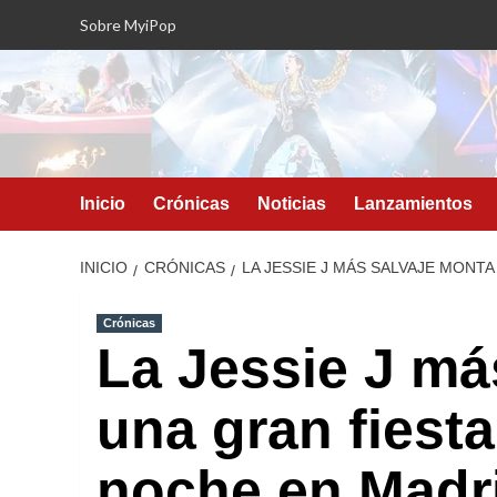
Saltar
Sobre MyiPop
al
contenido
Inicio
Crónicas
Noticias
Lanzamientos
INICIO
CRÓNICAS
LA JESSIE J MÁS SALVAJE MONT
Crónicas
La Jessie J má
una gran fiesta
noche en Madr