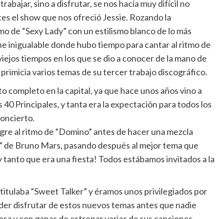
abajar, sino a disfrutar, se nos hacía muy difícil no
tes el show que nos ofreció Jessie. Rozando la
ritmo de “Sexy Lady” con un estilismo blanco de lo más
e inigualable donde hubo tiempo para cantar al ritmo de
 viejos tiempos en los que se dio a conocer de la mano de
rimicia varios temas de su tercer trabajo discográfico.
to completo en la capital, ya que hace unos años vino a
 40 Principales, y tanta era la expectación para todos los
concierto.
egre al ritmo de “Domino” antes de hacer una mezcla
re” de Bruno Mars, pasando después al mejor tema que
 y tanto que era una fiesta! Todos estábamos invitados a la
titulaba “Sweet Talker” y éramos unos privilegiados por
poder disfrutar de estos nuevos temas antes que nadie
osa y con ganas de estrenar varias de sus canciones