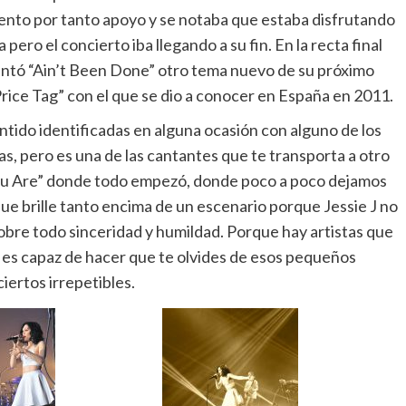
nto por tanto apoyo y se notaba que estaba disfrutando
ero el concierto iba llegando a su fin. En la recta final
entó “Ain’t Been Done” otro tema nuevo de su próximo
“Price Tag” con el que se dio a conocer en España en 2011.
ido identificadas en alguna ocasión con alguno de los
as, pero es una de las cantantes que te transporta a otro
u Are” donde todo empezó, donde poco a poco dejamos
e brille tanto encima de un escenario porque Jessie J no
 sobre todo sinceridad y humildad. Porque hay artistas que
 es capaz de hacer que te olvides de esos pequeños
iertos irrepetibles.