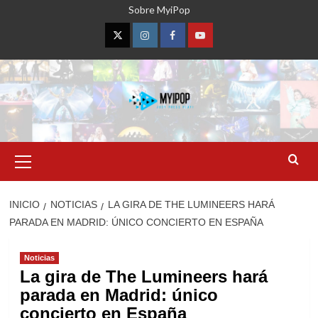
Saltar
Sobre MyiPop
al
contenido
Twitter
Instagram
Facebook
YouTube
Menú
primario
INICIO
NOTICIAS
LA GIRA DE THE LUMINEERS HARÁ
PARADA EN MADRID: ÚNICO CONCIERTO EN ESPAÑA
Noticias
La gira de The Lumineers hará
parada en Madrid: único
concierto en España