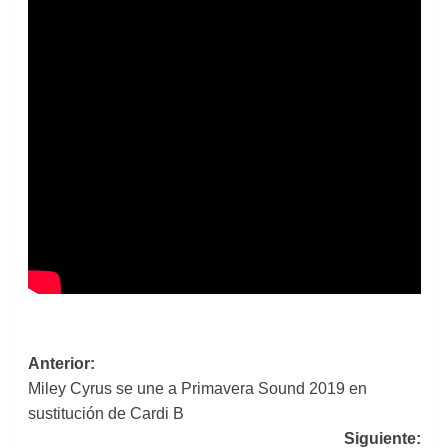
Navegación
Anterior:
Miley Cyrus se une a Primavera Sound 2019 en
de
sustitución de Cardi B
entradas
Siguiente: