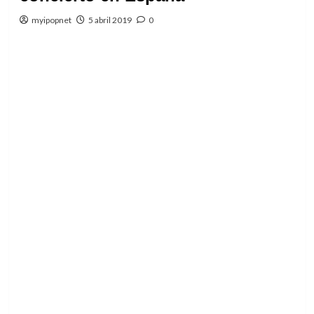
myipopnet
5 abril 2019
0