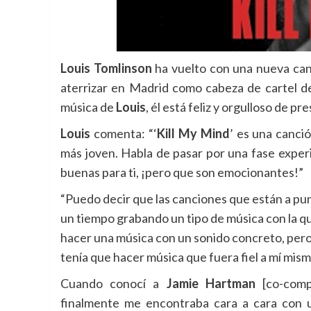
Louis Tomlinson
ha vuelto con una nueva canc
aterrizar en Madrid como cabeza de cartel d
música de
Louis
, él está feliz y orgulloso de p
Louis
comenta: “‘
Kill My Mind
’ es una canci
más joven. Habla de pasar por una fase exper
buenas para ti, ¡pero que son emocionantes!”
“Puedo decir que las canciones que están a pun
un tiempo grabando un tipo de música con la que
hacer una música con un sonido concreto, pero
tenía que hacer música que fuera fiel a mí mism
Cuando conocí a
Jamie Hartman
[co-comp
finalmente me encontraba cara a cara con 