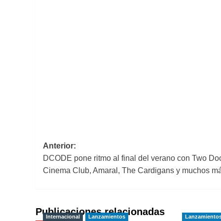
Navegación
Anterior:
DCODE pone ritmo al final del verano con Two Do
de
Cinema Club, Amaral, The Cardigans y muchos m
entradas
Publicaciones relacionadas
Internacional
Lanzamientos
Lanzamiento