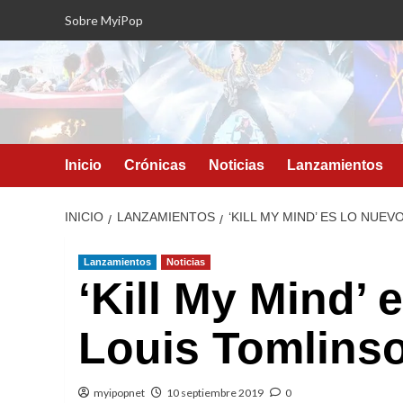
Saltar
Sobre MyiPop
al
contenido
Inicio
Crónicas
Noticias
Lanzamientos
INICIO
LANZAMIENTOS
‘KILL MY MIND’ ES LO NUE
Lanzamientos
Noticias
‘Kill My Mind’ 
Louis Tomlins
myipopnet
10 septiembre 2019
0