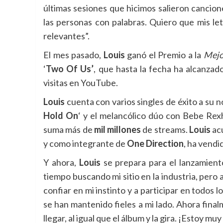
últimas sesiones que hicimos salieron cancio
las personas con palabras. Quiero que mis le
relevantes”.
El mes pasado,
Louis
ganó el Premio a la
Mejo
‘
Two Of Us’
, que hasta la fecha ha alcanzad
visitas en YouTube.
Louis
cuenta con varios singles de éxito a su n
Hold On
‘ y el melancólico dúo con Bebe Rex
suma más de
mil millones
de streams.
Louis
ac
y como integrante de
One Direction
, ha vendi
Y ahora,
Louis
se prepara para el lanzamien
tiempo buscando mi sitio en la industria, pero
confiar en mi instinto y a participar en todos 
se han mantenido fieles a mi lado. Ahora fin
llegar, al igual que el álbum y la gira. ¡Estoy muy 