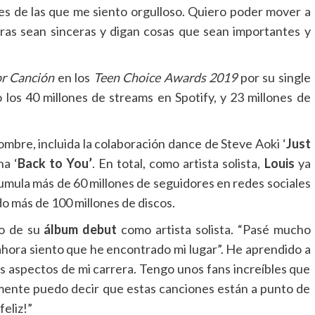
nes de las que me siento orgulloso. Quiero poder mover a
tras sean sinceras y digan cosas que sean importantes y
r Canción
en los
Teen Choice Awards 2019
por su single
o los 40 millones de streams en Spotify, y 23 millones de
ombre, incluida la colaboración dance de Steve Aoki ‘
Just
ha ‘
Back to You’
. En total, como artista solista,
Louis
ya
umula más de 60 millones de seguidores en redes sociales
do más de 100 millones de discos.
to de su
álbum debut
como artista solista. “Pasé mucho
 ahora siento que he encontrado mi lugar”. He aprendido a
los aspectos de mi carrera. Tengo unos fans increíbles que
almente puedo decir que estas canciones están a punto de
feliz!”