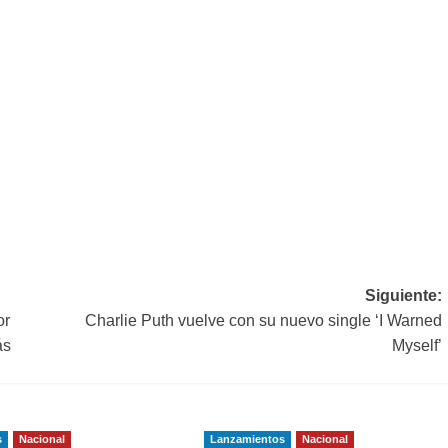
Siguiente:
or
Charlie Puth vuelve con su nuevo single ‘I Warned
ás
Myself’
s
Nacional
Lanzamientos
Nacional