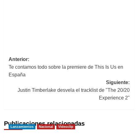
Navegación
Anterior:
Te contamos todo sobre la premiere de This Is Us en
de
España
entradas
Siguiente:
Justin Timberlake desvela el tracklist de "The 20/20
Experience 2"
Publicaciones relacionadas
Lanzamientos
Nacional
Videoclip