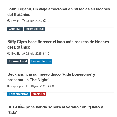
John Legend, un viaje emocional en 88 teclas en Noches
del Botánico
Eva B.
23 julio 2026
0
Crónicas
Internacional
Biffy Clyro hace florecer el lado más rockero de Noches
del Botánico
Eva B.
22 julio 2026
0
Internacional
Lanzamientos
Beck anuncia su nuevo disco ‘Ride Lonesome’ y
presenta ‘In The Night’
myipopnet
18 julio 2026
0
Lanzamientos
Nacional
BEGOÑA pone banda sonora al verano con ‘g3lato y
f3sta’