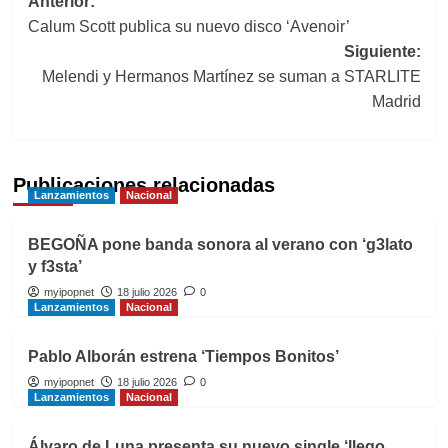
Navegación
Anterior:
Calum Scott publica su nuevo disco ‘Avenoir’
de
Siguiente:
entradas
Melendi y Hermanos Martínez se suman a STARLITE
Madrid
Publicaciones relacionadas
Lanzamientos
Nacional
BEGOÑA pone banda sonora al verano con ‘g3lato
y f3sta’
myipopnet
18 julio 2026
0
Lanzamientos
Nacional
Pablo Alborán estrena ‘Tiempos Bonitos’
myipopnet
18 julio 2026
0
Lanzamientos
Nacional
Álvaro de Luna presenta su nuevo single ‘llego