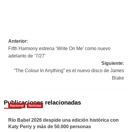
Navegación
Anterior:
Fifth Harmony estrena ‘Write On Me’ como nuevo
de
adelanto de ‘7/27’
entradas
Siguiente:
“The Colour In Anything” es el nuevo disco de James
Blake
Publicaciones relacionadas
Nacional
Noticias
Río Babel 2026 despide una edición histórica con
Katy Perry y más de 50.000 personas