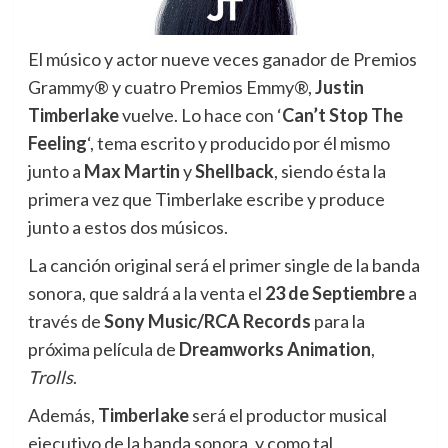
El músico y actor nueve veces ganador de Premios
Grammy® y cuatro Premios Emmy®,
Justin
Timberlake
vuelve.
Lo hace con ‘
Can’t Stop The
Feeling
‘, tema escrito y producido por él mismo
junto a
Max Martin
y
Shellback
, siendo ésta la
primera vez que Timberlake escribe y produce
junto a estos dos músicos.
La canción original será el primer single de la banda
sonora, que saldrá a la venta el
23 de Septiembre
a
través de
Sony Music/RCA Records
para la
próxima película de
Dreamworks Animation
,
Trolls
.
Además,
Timberlake
será el productor musical
ejecutivo de la banda sonora, y como tal