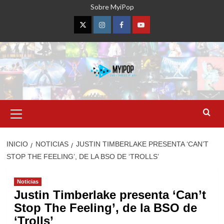
Saltar
Sobre MyiPop
al
contenido
Twitter
Instagram
Facebook
YouTube
Menú
primario
INICIO
NOTICIAS
JUSTIN TIMBERLAKE PRESENTA ‘CAN’T
STOP THE FEELING’, DE LA BSO DE ‘TROLLS’
Noticias
Justin Timberlake presenta ‘Can’t
Stop The Feeling’, de la BSO de
‘Trolls’