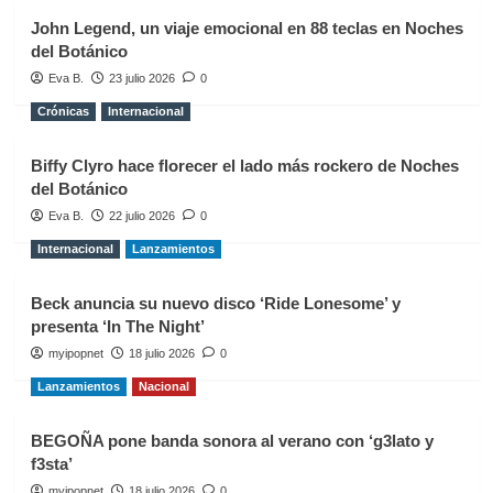
John Legend, un viaje emocional en 88 teclas en Noches
del Botánico
Eva B.
23 julio 2026
0
Crónicas
Internacional
Biffy Clyro hace florecer el lado más rockero de Noches
del Botánico
Eva B.
22 julio 2026
0
Internacional
Lanzamientos
Beck anuncia su nuevo disco ‘Ride Lonesome’ y
presenta ‘In The Night’
myipopnet
18 julio 2026
0
Lanzamientos
Nacional
BEGOÑA pone banda sonora al verano con ‘g3lato y
f3sta’
myipopnet
18 julio 2026
0