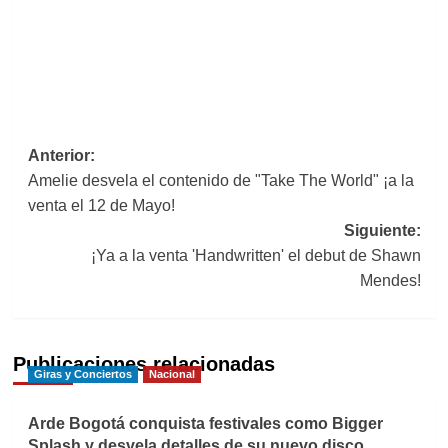
Navegación
Anterior:
Amelie desvela el contenido de "Take The World" ¡a la
de
venta el 12 de Mayo!
entradas
Siguiente:
¡Ya a la venta 'Handwritten' el debut de Shawn
Mendes!
Publicaciones relacionadas
Giras y Conciertos
Nacional
Arde Bogotá conquista festivales como Bigger
Splash y desvela detalles de su nuevo disco