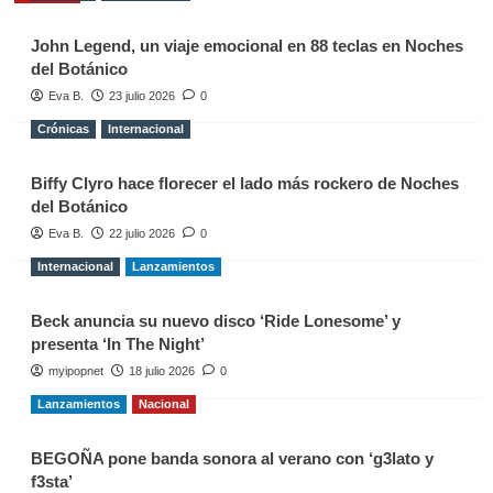
John Legend, un viaje emocional en 88 teclas en Noches
del Botánico
Eva B.
23 julio 2026
0
Crónicas
Internacional
Biffy Clyro hace florecer el lado más rockero de Noches
del Botánico
Eva B.
22 julio 2026
0
Internacional
Lanzamientos
Beck anuncia su nuevo disco ‘Ride Lonesome’ y
presenta ‘In The Night’
myipopnet
18 julio 2026
0
Lanzamientos
Nacional
BEGOÑA pone banda sonora al verano con ‘g3lato y
f3sta’