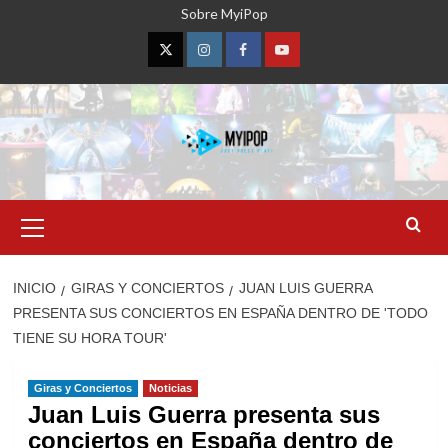
Saltar
Sobre MyiPop
al
contenido
Twitter
Instagram
Facebook
YouTube
Menú
primario
INICIO
GIRAS Y CONCIERTOS
JUAN LUIS GUERRA
PRESENTA SUS CONCIERTOS EN ESPAÑA DENTRO DE 'TODO
TIENE SU HORA TOUR'
Giras y Conciertos
Noticias
Juan Luis Guerra presenta sus
conciertos en España dentro de