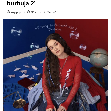
burbuja 2’
myipopnet
31 enero 2026
0