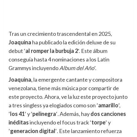
Tras un crecimiento trascendental en 2025,
Joaquina
ha publicado la edición deluxe de su
debut ‘
al romper la burbuja 2
‘. Este álbum
conseguía hasta 4 nominaciones a los Latin
Grammys incluyendo
Album del Año
’.
Joaquina,
la emergente cantante y compositora
venezolana, tiene más música por compartir de
este proyecto. Ahora, ve la luz este proyecto junto
a tres singless ya elogiados como son ‘
amarillo
‘,
‘
los 41
‘ y ‘
pelinegra
‘
.
Además, hay
dos canciones
inéditas
incluyendo el focus track ‘
torpe
‘ y
‘
g
eneracion digital
‘
.
Este lanzamiento refuerza