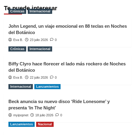
Te puede interesar
Crónicas
Internacional
John Legend, un viaje emocional en 88 teclas en Noches
del Botánico
Eva B.
23 julio 2026
0
Crónicas
Internacional
Biffy Clyro hace florecer el lado más rockero de Noches
del Botánico
Eva B.
22 julio 2026
0
Internacional
Lanzamientos
Beck anuncia su nuevo disco ‘Ride Lonesome’ y
presenta ‘In The Night’
myipopnet
18 julio 2026
0
Lanzamientos
Nacional