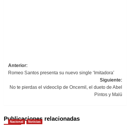
Navegación
Anterior:
Romeo Santos presenta su nuevo single ‘Imitadora’
de
Siguiente:
entradas
No te pierdas el videoclip de Oncemil, el dueto de Abel
Pintos y Malú
Publicaciones relacionadas
Nacional
Noticias