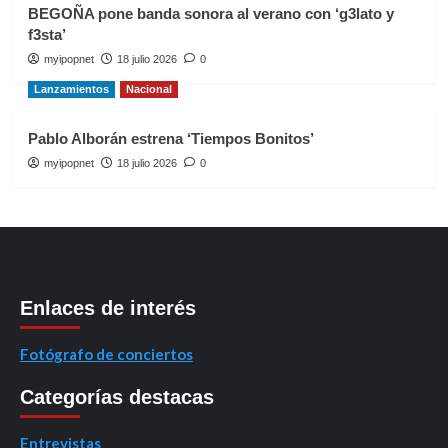
BEGOÑA pone banda sonora al verano con ‘g3lato y
f3sta’
myipopnet
18 julio 2026
0
Lanzamientos
Nacional
Pablo Alborán estrena ‘Tiempos Bonitos’
myipopnet
18 julio 2026
0
Enlaces de interés
Fotógrafo de conciertos
Categorías destacas
Entrevistas