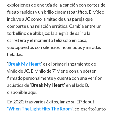
explosiones de energía de la canción con cortes de
fuego rápidos y un brillo cinematográfico. El vídeo
incluye a
JC
como la mitad de una pareja que
comparte una relación errática. Cambia entre un
torbellino de altibajos: la alegría de salir a la
carretera y el momento feliz solo en casa,
yuxtapuestos con silencios incómodos y miradas
heladas.
‘
Break My Heart
’
es el primer lanzamiento de
vinilo de
JC
. El vinilo de 7” viene con un póster
firmado personalmente y cuenta con una versión
acústica de
‘Break My Heart’
en el lado B,
disponible aquí.
En 2020, tras varios éxitos, lanzó su EP debut
‘When The Light Hits The Room’
, co-escrito junto