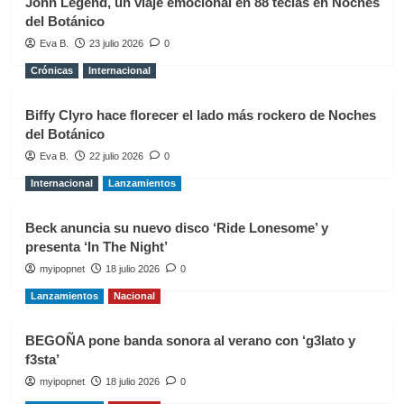
John Legend, un viaje emocional en 88 teclas en Noches
del Botánico
Eva B.
23 julio 2026
0
Crónicas
Internacional
Biffy Clyro hace florecer el lado más rockero de Noches
del Botánico
Eva B.
22 julio 2026
0
Internacional
Lanzamientos
Beck anuncia su nuevo disco ‘Ride Lonesome’ y
presenta ‘In The Night’
myipopnet
18 julio 2026
0
Lanzamientos
Nacional
BEGOÑA pone banda sonora al verano con ‘g3lato y
f3sta’
myipopnet
18 julio 2026
0