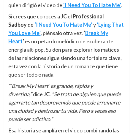
quien dirigió el video de
‘I Need You To Hate Me’
.
Si crees que conoces a
JC
el
Professional
Sadboy
de
‘I Need You To Hate Me’
y
‘Lying That
You Love Me’
, piénsalo otra vez.
‘
Break My
Heart
’
es un petardo melódico de exuberante
energía alt-pop. Su don para explorar los matices
de las relaciones sigue siendo una fortaleza clave,
esta vez con la historia de un romance que tiene
que ser todo o nada.
“‘Break My Heart’ es grande, rápida y
divertida,”
dice
JC
.
“Se trata de alguien que puede
agarrarte tan desprevenido que puede arruinarte
una ciudad y destrozar tu vida. Pero a veces eso
puede ser adictivo.”
Esa historia se amplía en el video combinando las