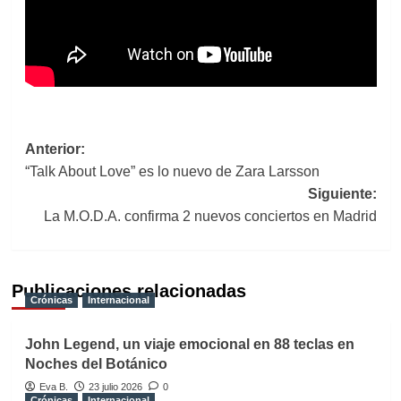
Navegación
Anterior:
“Talk About Love” es lo nuevo de Zara Larsson
de
Siguiente:
entradas
La M.O.D.A. confirma 2 nuevos conciertos en Madrid
Publicaciones relacionadas
Crónicas
Internacional
John Legend, un viaje emocional en 88 teclas en
Noches del Botánico
Eva B.
23 julio 2026
0
Crónicas
Internacional