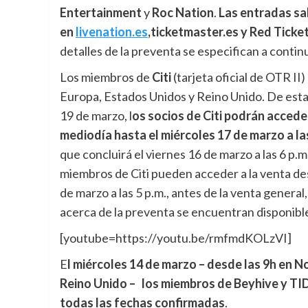
Entertainment
y
Roc Nation
.
Las entradas sa
en
livenation.es
,ticketmaster.es y Red Ticke
detalles de la preventa se especifican a contin
Los miembros de
Citi
(tarjeta oficial de OTR II
Europa, Estados Unidos y Reino Unido. De esta f
19 de marzo, l
os socios de Citi podrán accede
mediodía hasta el miércoles 17 de marzo a la
que concluirá el viernes 16 de marzo a las 6 p.m
miembros de Citi pueden acceder a la venta des
de marzo a las 5 p.m., antes de la venta genera
acerca de la preventa se encuentran disponibl
[youtube=https://youtu.be/rmfmdKOLzVI]
E
l miércoles 14 de marzo – desde las 9h en N
Reino Unido – los miembros de Beyhive y TID
todas las fechas confirmadas
.