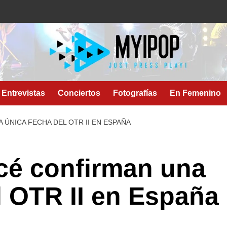
Entrevistas
Conciertos
Fotografías
En Femenino
 ÚNICA FECHA DEL OTR II EN ESPAÑA
cé confirman una
l OTR II en España