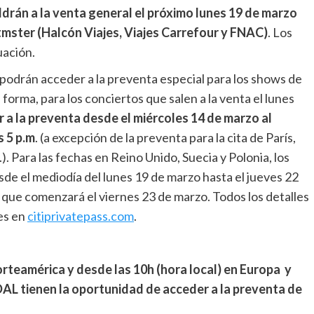
ldrán a la venta general el próximo lunes 19 de marzo
tmster (Halcón Viajes, Viajes Carrefour y FNAC)
. Los
uación.
) podrán acceder a la preventa especial para los shows de
orma, para los conciertos que salen a la venta el lunes
r a la preventa desde el miércoles 14 de marzo al
s 5 p.m
. (a excepción de la preventa para la cita de París,
.). Para las fechas en Reino Unido, Suecia y Polonia, los
de el mediodía del lunes 19 de marzo hasta el jueves 22
l, que comenzará el viernes 23 de marzo. Todos los detalles
es en
citiprivatepass.com
.
orteamérica y desde las 10h (hora local) en Europa y
AL tienen la oportunidad de acceder a la preventa de