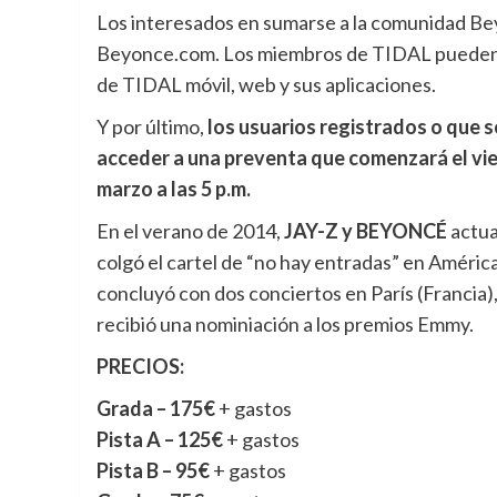
Los interesados en sumarse a la comunidad Beyh
Beyonce.com. Los miembros de TIDAL pueden e
de TIDAL móvil, web y sus aplicaciones.
Y por último,
los usuarios registrados o que 
acceder a una preventa que comenzará el vier
marzo a las 5 p.m.
En el verano de 2014,
JAY-Z y BEYONCÉ
actua
colgó el cartel de “no hay entradas” en Améri
concluyó con dos conciertos en París (Francia
recibió una nominiación a los premios Emmy.
PRECIOS:
Grada – 175€
+ gastos
Pista A – 125€
+ gastos
Pista B – 95€
+ gastos