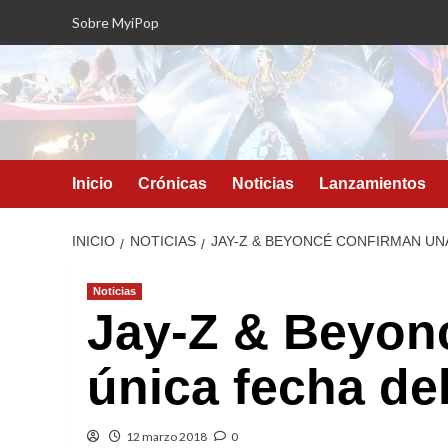
Saltar
Sobre MyiPop
al
contenido
Inicio
Crónicas
Noticias
Lanzamientos
INICIO
NOTICIAS
JAY-Z & BEYONCÉ CONFIRMAN UNA
Noticias
Jay-Z & Beyon
única fecha de
12 marzo 2018
0