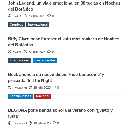
John Legend, un viaje emocional en 88 teclas en Noches
del Botánico
Eva B.
23 julio 2026
0
Crónicas
Internacional
Biffy Clyro hace florecer el lado más rockero de Noches
del Botánico
Eva B.
22 julio 2026
0
Internacional
Lanzamientos
Beck anuncia su nuevo disco ‘Ride Lonesome’ y
presenta ‘In The Night’
myipopnet
18 julio 2026
0
Lanzamientos
Nacional
BEGOÑA pone banda sonora al verano con ‘g3lato y
f3sta’
myipopnet
18 julio 2026
0