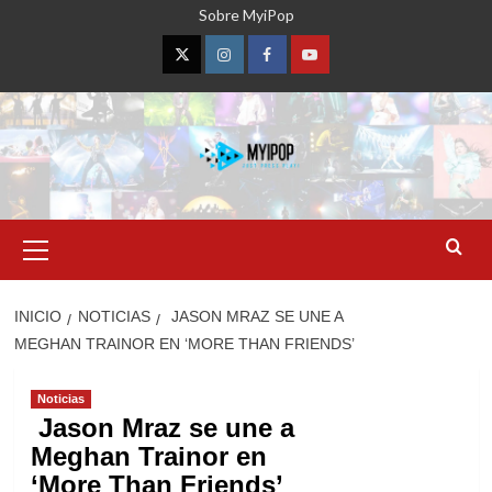
Saltar
Sobre MyiPop
al
contenido
Twitter
Instagram
Facebook
YouTube
Menú
primario
INICIO
NOTICIAS
JASON MRAZ SE UNE A
MEGHAN TRAINOR EN ‘MORE THAN FRIENDS’
Noticias
Jason Mraz se une a
Meghan Trainor en
‘More Than Friends’