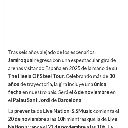
Tras seis años alejado de los escenarios,
Jamiroquai
regresa con una espectacular gira de
arenas visitando España en 2025 de la mano de su
The Heels Of Steel Tour
. Celebrando más de
30
años
de trayectoria, la gira incluye una
única
fecha
en nuestro país. Será el
6 de noviembre
en
el
Palau Sant Jordi
de
Barcelona
.
La
preventa
de
Live Nation-S.SMusic
comienza el
20 de noviembre
a las
10h
mientras que la de
Live
Nation
arranca el
21 de noviembre
a las
10h
. La