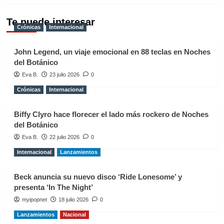
Te puede interesar
Crónicas
Internacional
John Legend, un viaje emocional en 88 teclas en Noches
del Botánico
Eva B.
23 julio 2026
0
Crónicas
Internacional
Biffy Clyro hace florecer el lado más rockero de Noches
del Botánico
Eva B.
22 julio 2026
0
Internacional
Lanzamientos
Beck anuncia su nuevo disco ‘Ride Lonesome’ y
presenta ‘In The Night’
myipopnet
18 julio 2026
0
Lanzamientos
Nacional