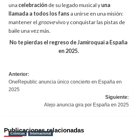
una
celebración
de su legado musical y
una
llamada a todos los fans
a unirse en una misión:
mantener el
groove
vivo y conquistar las pistas de
baile una vez más.
No te pierdas el regreso de Jamiroquai a España
en 2025.
Navegación
Anterior:
OneRepublic anuncia único concierto en España en
de
2025
entradas
Siguiente:
Alejo anuncia gira por España en 2025
Publicaciones relacionadas
Crónicas
Internacional