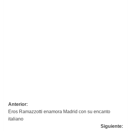
Navegación
Anterior:
Eros Ramazzotti enamora Madrid con su encanto
de
italiano
entradas
Siguiente: