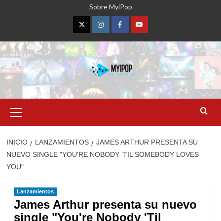
Saltar
Sobre MyiPop
al
contenido
Twitter
Instagram
Facebook
YouTube
Menú
primario
INICIO
LANZAMIENTOS
JAMES ARTHUR PRESENTA SU
NUEVO SINGLE "YOU'RE NOBODY 'TIL SOMEBODY LOVES
YOU"
Lanzamientos
James Arthur presenta su nuevo
single "You're Nobody 'Til