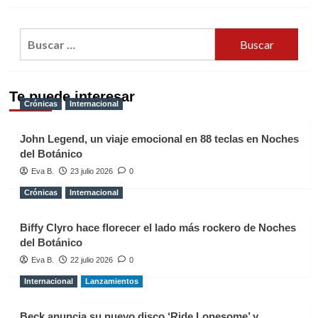
Buscar:
Te puede interesar
Crónicas
Internacional
John Legend, un viaje emocional en 88 teclas en Noches
del Botánico
Eva B.
23 julio 2026
0
Crónicas
Internacional
Biffy Clyro hace florecer el lado más rockero de Noches
del Botánico
Eva B.
22 julio 2026
0
Internacional
Lanzamientos
Beck anuncia su nuevo disco ‘Ride Lonesome’ y