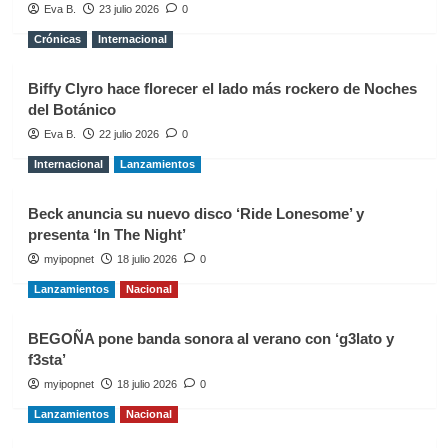
Eva B.
23 julio 2026
0
Crónicas
Internacional
Biffy Clyro hace florecer el lado más rockero de Noches
del Botánico
Eva B.
22 julio 2026
0
Internacional
Lanzamientos
Beck anuncia su nuevo disco ‘Ride Lonesome’ y
presenta ‘In The Night’
myipopnet
18 julio 2026
0
Lanzamientos
Nacional
BEGOÑA pone banda sonora al verano con ‘g3lato y
f3sta’
myipopnet
18 julio 2026
0
Lanzamientos
Nacional