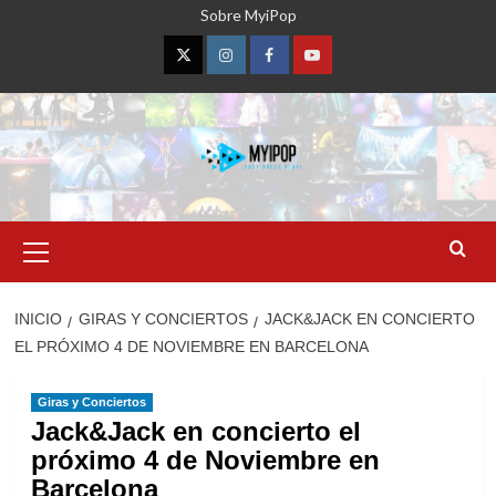
Saltar
Sobre MyiPop
al
contenido
Twitter
Instagram
Facebook
YouTube
Menú
primario
INICIO
GIRAS Y CONCIERTOS
JACK&JACK EN CONCIERTO
EL PRÓXIMO 4 DE NOVIEMBRE EN BARCELONA
Giras y Conciertos
Jack&Jack en concierto el
próximo 4 de Noviembre en
Barcelona