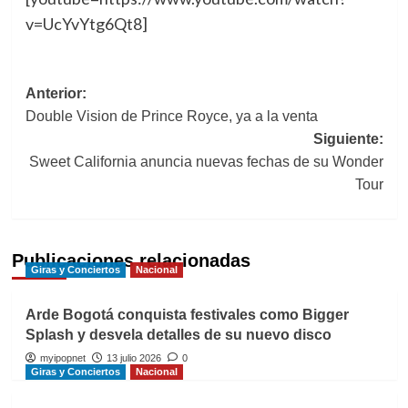
v=UcYvYtg6Qt8]
Navegación
Anterior:
Double Vision de Prince Royce, ya a la venta
de
Siguiente:
entradas
Sweet California anuncia nuevas fechas de su Wonder
Tour
Publicaciones relacionadas
Giras y Conciertos
Nacional
Arde Bogotá conquista festivales como Bigger
Splash y desvela detalles de su nuevo disco
myipopnet
13 julio 2026
0
Giras y Conciertos
Nacional