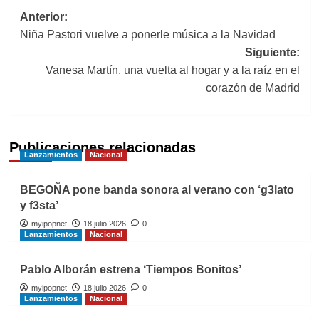
Navegación
Anterior:
Niña Pastori vuelve a ponerle música a la Navidad
de
Siguiente:
entradas
Vanesa Martín, una vuelta al hogar y a la raíz en el
corazón de Madrid
Publicaciones relacionadas
Lanzamientos
Nacional
BEGOÑA pone banda sonora al verano con ‘g3lato
y f3sta’
myipopnet
18 julio 2026
0
Lanzamientos
Nacional
Pablo Alborán estrena ‘Tiempos Bonitos’
myipopnet
18 julio 2026
0
Lanzamientos
Nacional