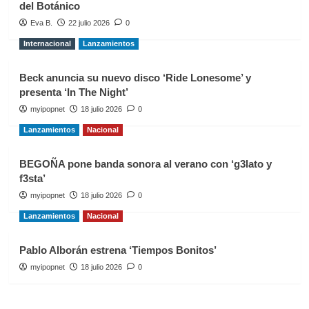
del Botánico
Eva B.
22 julio 2026
0
Internacional
Lanzamientos
Beck anuncia su nuevo disco ‘Ride Lonesome’ y
presenta ‘In The Night’
myipopnet
18 julio 2026
0
Lanzamientos
Nacional
BEGOÑA pone banda sonora al verano con ‘g3lato y
f3sta’
myipopnet
18 julio 2026
0
Lanzamientos
Nacional
Pablo Alborán estrena ‘Tiempos Bonitos’
myipopnet
18 julio 2026
0