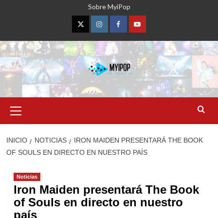
Saltar
Sobre MyiPop
al
contenido
Twitter
Instagram
Facebook
YouTube
Menú
primario
INICIO
NOTICIAS
IRON MAIDEN PRESENTARÁ THE BOOK
OF SOULS EN DIRECTO EN NUESTRO PAÍS
Noticias
Iron Maiden presentará The Book
of Souls en directo en nuestro
país