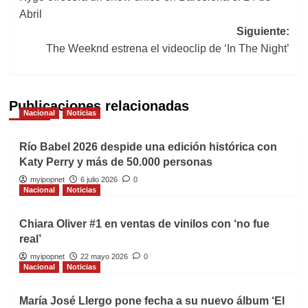
de
Abril
entradas
Siguiente:
The Weeknd estrena el videoclip de ‘In The Night’
Publicaciones relacionadas
Nacional
Noticias
Río Babel 2026 despide una edición histórica con
Katy Perry y más de 50.000 personas
myipopnet
6 julio 2026
0
Nacional
Noticias
Chiara Oliver #1 en ventas de vinilos con ‘no fue
real’
myipopnet
22 mayo 2026
0
Nacional
Noticias
María José Llergo pone fecha a su nuevo álbum ‘El