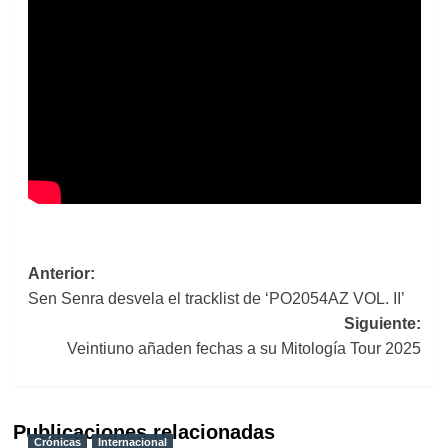
Navegación
Anterior:
Sen Senra desvela el tracklist de ‘PO2054AZ VOL. II’
de
Siguiente:
entradas
Veintiuno añaden fechas a su Mitología Tour 2025
Publicaciones relacionadas
Crónicas
Internacional