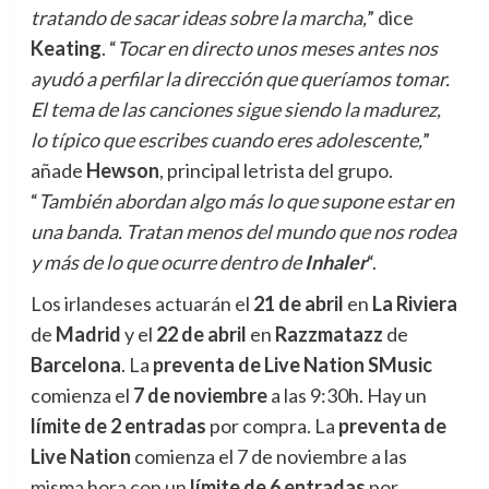
tratando de sacar ideas sobre la marcha,
” dice
Keating
. “
Tocar en directo unos meses antes nos
ayudó a perfilar la dirección que queríamos tomar.
El tema de las canciones sigue siendo la madurez,
lo típico que escribes cuando eres adolescente,
”
añade
Hewson
, principal letrista del grupo.
“
También abordan algo más lo que supone estar en
una banda. Tratan menos del mundo que nos rodea
y más de lo que ocurre dentro de
Inhaler
“.
Los irlandeses actuarán el
21 de abril
en
La Riviera
de
Madrid
y el
22 de abril
en
Razzmatazz
de
Barcelona
. La
preventa de Live Nation SMusic
comienza el
7 de noviembre
a las 9:30h. Hay un
límite de 2 entradas
por compra. La
preventa de
Live Nation
comienza el 7 de noviembre a las
misma hora con un
límite de 6 entradas
por