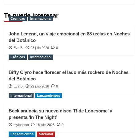
Te puede interesar
Crónicas
Internacional
John Legend, un viaje emocional en 88 teclas en Noches
del Botánico
Eva B.
23 julio 2026
0
Crónicas
Internacional
Biffy Clyro hace florecer el lado más rockero de Noches
del Botánico
Eva B.
22 julio 2026
0
Internacional
Lanzamientos
Beck anuncia su nuevo disco ‘Ride Lonesome’ y
presenta ‘In The Night’
myipopnet
18 julio 2026
0
Lanzamientos
Nacional