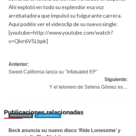
Ahí explotó en todo su esplendor esa voz
arrebatadora que impulsó su fulgurante carrera.
Aquí podéis ver el videoclip de su nuevo single:
[youtube=http://www.youtube.com/watch?
v=Qlvr6V5Lbpk]
Navegación
Anterior:
Sweet California lanza su "Infatuated EP"
de
Siguiente:
entradas
Y el telonero de Selena Gómez es…
Publicaciones relacionadas
Internacional
Lanzamientos
Beck anuncia su nuevo disco ‘Ride Lonesome’ y