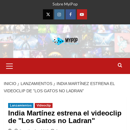
Saltar
Sobre MyiPop
al
contenido
Twitter
Instagram
Facebook
YouTube
Menú
primario
INICIO
LANZAMIENTOS
INDIA MARTÍNEZ ESTRENA EL
VIDEOCLIP DE "LOS GATOS NO LADRAN"
Lanzamientos
Videoclip
India Martínez estrena el videoclip
de "Los Gatos no Ladran"