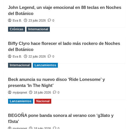
John Legend, un viaje emocional en 88 teclas en Noches
del Botánico
Eva B.
23 julio 2026
0
Crónicas
Internacional
Biffy Clyro hace florecer el lado más rockero de Noches
del Botánico
Eva B.
22 julio 2026
0
Internacional
Lanzamientos
Beck anuncia su nuevo disco ‘Ride Lonesome’ y
presenta ‘In The Night’
myipopnet
18 julio 2026
0
Lanzamientos
Nacional
BEGOÑA pone banda sonora al verano con ‘g3lato y
f3sta’
myipopnet
18 julio 2026
0