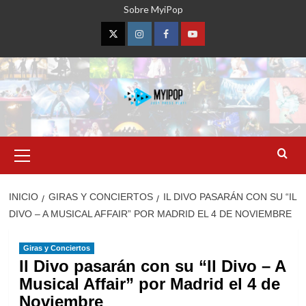
Saltar
Sobre MyiPop
al
contenido
Twitter
Instagram
Facebook
YouTube
Menú
primario
INICIO
GIRAS Y CONCIERTOS
IL DIVO PASARÁN CON SU “IL
DIVO – A MUSICAL AFFAIR” POR MADRID EL 4 DE NOVIEMBRE
Giras y Conciertos
Il Divo pasarán con su “Il Divo – A
Musical Affair” por Madrid el 4 de
Noviembre