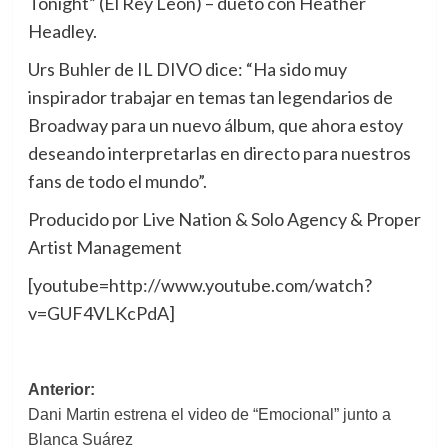
Tonight” (El Rey León) – dueto con Heather
Headley.
Urs Buhler de IL DIVO dice: “Ha sido muy
inspirador trabajar en temas tan legendarios de
Broadway para un nuevo álbum, que ahora estoy
deseando interpretarlas en directo para nuestros
fans de todo el mundo”.
Producido por Live Nation & Solo Agency & Proper
Artist Management
[youtube=http://www.youtube.com/watch?
v=GUF4VLKcPdA]
Navegación
Anterior:
Dani Martin estrena el video de “Emocional” junto a
de
Blanca Suárez