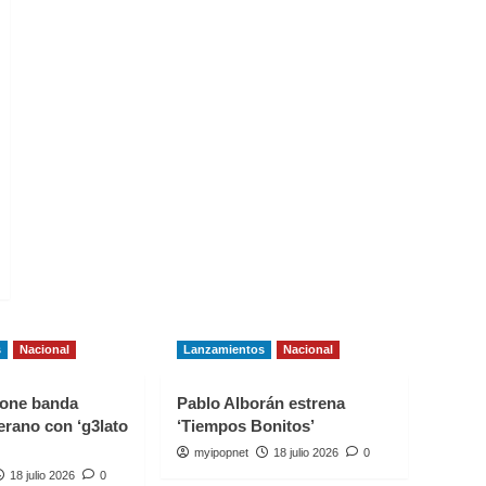
s
Nacional
Lanzamientos
Nacional
one banda
Pablo Alborán estrena
erano con ‘g3lato
‘Tiempos Bonitos’
myipopnet
18 julio 2026
0
18 julio 2026
0