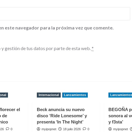
en este navegador para la próxima vez que comente.
 y gestión de tus datos por parte de esta web.
*
onal
Internacional
Lanzamientos
Lanzamiento
florecer el
Beck anuncia su nuevo
BEGOÑA p
o de
disco ‘Ride Lonesome’ y
sonora al v
nico
presenta ‘In The Night’
y f3sta’
026
0
myipopnet
18 julio 2026
0
myipopnet