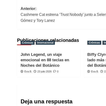
Navegación
Anterior:
Cashmere Cat estrena ‘Trust Nobody’ junto a Sele
de
Gómez y Tory Lanez
entradas
Publicaciones relacionadas
Crónicas
Internacional
Crónicas
I
John Legend, un viaje
Biffy Clyr
emocional en 88 teclas en
lado más 
Noches del Botánico
del Botán
Eva B.
23 julio 2026
0
Eva B.
2
Deja una respuesta