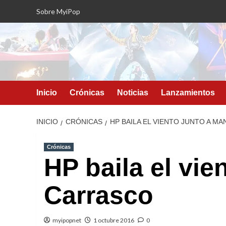
Saltar
Sobre MyiPop
al
contenido
Inicio
Crónicas
Noticias
Lanzamientos
INICIO
CRÓNICAS
HP BAILA EL VIENTO JUNTO A M
Crónicas
HP baila el vie
Carrasco
myipopnet
1 octubre 2016
0