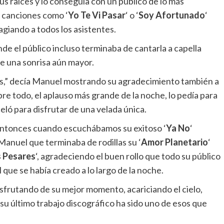
s raíces y lo conseguía con un público de lo más
n canciones como ‘
Yo Te Vi Pasar
‘ o ‘
Soy Afortunado
‘
giando a todos los asistentes.
nde el público incluso terminaba de cantarla a capella
se una sonrisa aún mayor.
es,” decía Manuel mostrando su agradecimiento también a
bre todo, el aplauso más grande de la noche, lo pedía para
eló para disfrutar de una velada única.
ra entonces cuando escuchábamos su exitoso ‘
Ya No
‘
Manuel que terminaba de rodillas su ‘
Amor Planetario
‘
s Pesares
‘, agradeciendo el buen rollo que todo su público
 que se había creado a lo largo de la noche.
sfrutando de su mejor momento, acariciando el cielo,
 su último trabajo discográfico ha sido uno de esos que