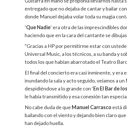
Guitarra en mano se proponía llevarnos hasta su
entregado que no dejaba de cantar y bailar co
donde Manuel dejaba volar toda su magia conta
‘
Que Nadie
‘ era otra de las imprescindibles do
haciendo que en la cara del cantante se dibuja
“Gracias a HP por permitirme estar con usted
Universal Music, a los técnicos, a su banda y so
todos los que habían abarrotado el Teatro Barc
El final del concierto era casi inminente, y e
inundando la sala y acto seguido, veíamos a un 
despidiéndose a lo grande con ‘
En El Bar de lo
le había transmitido y esa conexión tan especial
No cabe duda de que
Manuel Carrasco
está di
bailando con el viento y dejando bien claro que
han dejado huella.