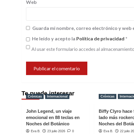
Web
Guarda mi nombre, correo electrónico y web 
He leído y acepto la
Política de privacidad
*
Al usar este formulario accedes al almacenamiento
Te puede interesar
Crónicas
Internacional
Crónicas
Internaci
John Legend, un viaje
Biffy Clyro hace 
emocional en 88 teclas en
lado más rocker
Noches del Botánico
Noches del Botá
Eva B.
23 julio 2026
0
Eva B.
22 julio 2