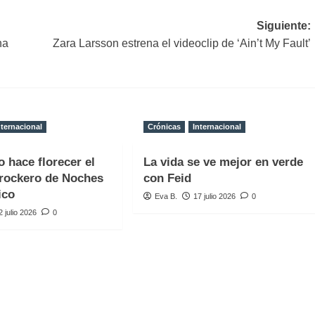
Siguiente:
na
Zara Larsson estrena el videoclip de ‘Ain’t My Fault’
nternacional
Crónicas
Internacional
o hace florecer el
La vida se ve mejor en verde
rockero de Noches
con Feid
ico
Eva B.
17 julio 2026
0
2 julio 2026
0