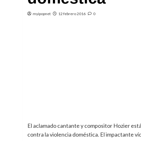
myipopnet
12 febrero 2016
0
El aclamado cantante y compositor Hozier est
contra la violencia doméstica.
El impactante ví