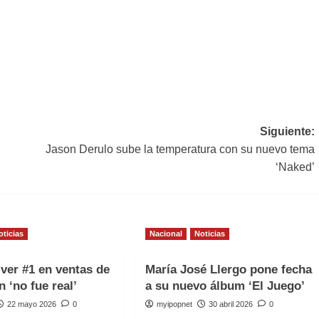
Siguiente:
Jason Derulo sube la temperatura con su nuevo tema
‘Naked’
oticias
Nacional
Noticias
iver #1 en ventas de
María José Llergo pone fecha
n ‘no fue real’
a su nuevo álbum ‘El Juego’
22 mayo 2026
0
myipopnet
30 abril 2026
0