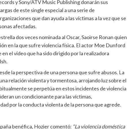
Records y Sony/ATV Music Publishing donarán sus
rgas de este single especial a una serie de
rganizaciones que dan ayuda a las víctimas a la vez que se
sonas afectadas.
estrella dos veces nominada al Oscar, Saoirse Ronan quien
ión en la que sufre violencia física. El actor Moe Dunford
en el vídeo que ha sido dirigido por la realizadora
lsh.
sde la perspectiva de una persona que sufre abusos. La
 una relación violenta y tormentosa, arrojando luz sobre el
bitualmente se perpetúa en estos incidentes de violencia
ideran un condicionante para las víctimas,
idad por la conducta violenta de la persona que agrede.
ampaña benéfica, Hozier comentó:
“La violencia doméstica