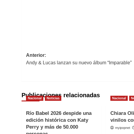
Navegación
Anterior:
Andy & Lucas lanzan su nuevo álbum “Imparable”
de
entradas
Publicaciones relacionadas
Nacional
Noticias
Nacional
N
Río Babel 2026 despide una
Chiara Ol
edición histórica con Katy
vinilos co
Perry y más de 50.000
myipopnet
personas