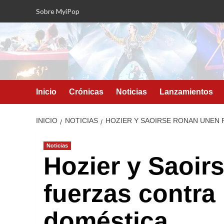
Saltar
Sobre MyiPop
al
contenido
Inicio
Crónicas
Noticias
Lanzamientos
INICIO
NOTICIAS
HOZIER Y SAOIRSE RONAN UNEN 
Noticias
Hozier y Saoir
fuerzas contra 
doméstica