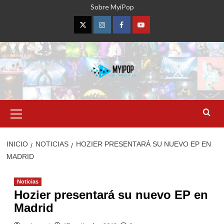
Saltar
Sobre MyiPop
al
contenido
Twitter
Instagram
Facebook
YouTube
Menú
primario
INICIO
NOTICIAS
HOZIER PRESENTARÁ SU NUEVO EP EN
MADRID
Noticias
Hozier presentará su nuevo EP en
Madrid