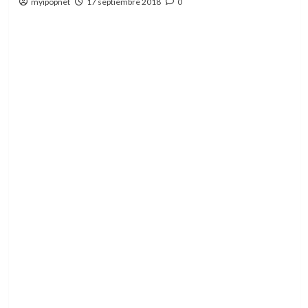
myipopnet
17 septiembre 2018
0