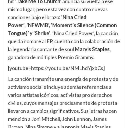
hit
‘Take Me To Church’
anuncia su vuelta a ese
mismo lugar, pero esta vez con cuatro nuevas
canciones bajo el brazo
: ‘Nina Cried
Power’
,
‘NFWMB’, ‘Moment’s Silence (Common
Tongue)’ y ‘Shrike’
. ‘Nina Cried Power’, la canción
que da nombre al EP, cuenta con la colaboración de
la legendaria cantante de soul
Marvis Staples
,
ganadora de múltiples Premio Grammy.
[youtube=https://youtu.be/NMLhdYjxbCs]
La canción transmite una energía de protesta y de
activismo social e incluye además referencias a
varios artistas icónicos, activistas pro derechos
civiles, cuyos mensajes precisamente de protesta
llevaron a cambios significativos. Sus letras hacen
mención a Joni Mitchell, John Lennon, James
Brown, Nina Simone y a la propia Mavis Staples.