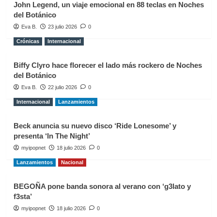
John Legend, un viaje emocional en 88 teclas en Noches
del Botánico
Eva B.
23 julio 2026
0
Crónicas
Internacional
Biffy Clyro hace florecer el lado más rockero de Noches
del Botánico
Eva B.
22 julio 2026
0
Internacional
Lanzamientos
Beck anuncia su nuevo disco ‘Ride Lonesome’ y
presenta ‘In The Night’
myipopnet
18 julio 2026
0
Lanzamientos
Nacional
BEGOÑA pone banda sonora al verano con ‘g3lato y
f3sta’
myipopnet
18 julio 2026
0