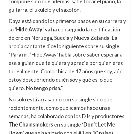
compone sino que además, sabe tocar el piano, la
guitarra, el ukulele y el saxofón.
Daya está dando los primeros pasos en su carrera y
su ‘
Hide Away
‘ ya ha conseguido la certificación
de oro en Noruega, Suecia y Nueva Zelanda. La
propia cantante dice lo siguiente sobre su single,
“Para mí, ‘Hide Away’ habla sobre saber esperar a
ese alguien que te quiera y aprecie por quien eres
tu realmente. Como chica de 17 años que soy, aún
estoy descubriendo quién soy y qué es lo que
quiero. No tengo prisa.”
No sólo está arrasando con su single sino que
recientemente, como publicamos hace unas
semanas, ha colaborado con los DJs y productores
The Chainsmokers
en su single ‘
Don’t Let Me
Down
‘ que se ha alzado con el #1 en 10 países.