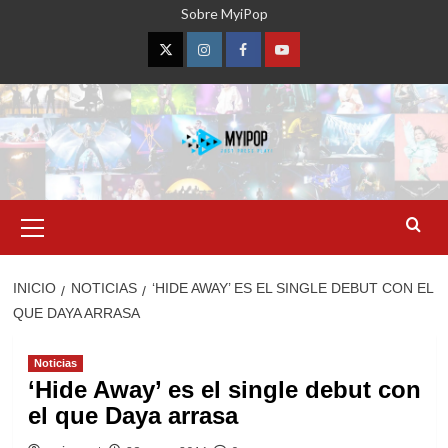
Saltar
Sobre MyiPop
al
contenido
Twitter
Instagram
Facebook
YouTube
Menú
primario
INICIO
NOTICIAS
‘HIDE AWAY’ ES EL SINGLE DEBUT CON EL
QUE DAYA ARRASA
Noticias
‘Hide Away’ es el single debut con
el que Daya arrasa