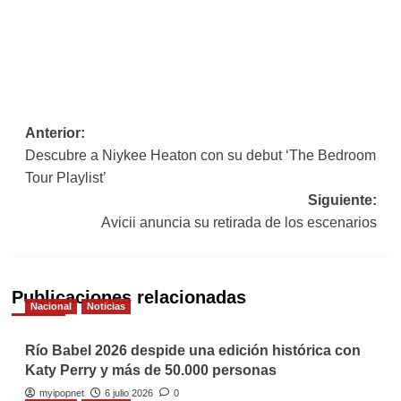
Navegación
Anterior:
Descubre a Niykee Heaton con su debut ‘The Bedroom
de
Tour Playlist’
entradas
Siguiente:
Avicii anuncia su retirada de los escenarios
Publicaciones relacionadas
Nacional
Noticias
Río Babel 2026 despide una edición histórica con
Katy Perry y más de 50.000 personas
myipopnet
6 julio 2026
0