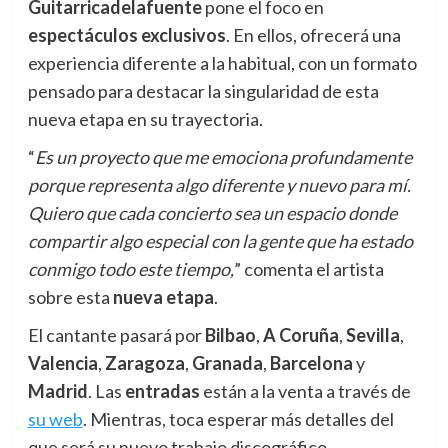
Guitarricadelafuente
pone el foco en
espectáculos exclusivos
. En ellos, ofrecerá una
experiencia diferente a la habitual, con un formato
pensado para destacar la singularidad de esta
nueva etapa en su trayectoria.
“
Es un proyecto que me emociona profundamente
porque representa algo diferente y nuevo para mí.
Quiero que cada concierto sea un espacio donde
compartir algo especial con la gente que ha estado
conmigo todo este tiempo,
” comenta el artista
sobre esta
nueva etapa
.
El cantante pasará por
Bilbao
,
A Coruña
,
Sevilla
,
Valencia
,
Zaragoza
,
Granada
,
Barcelona
y
Madrid
. Las
entradas
están a la venta a través de
su web
. Mientras, toca esperar más detalles del
que será su nuevo trabajo discográfico.