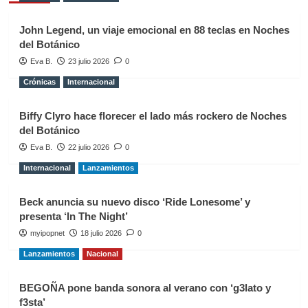
John Legend, un viaje emocional en 88 teclas en Noches
del Botánico
Eva B.
23 julio 2026
0
Crónicas
Internacional
Biffy Clyro hace florecer el lado más rockero de Noches
del Botánico
Eva B.
22 julio 2026
0
Internacional
Lanzamientos
Beck anuncia su nuevo disco ‘Ride Lonesome’ y
presenta ‘In The Night’
myipopnet
18 julio 2026
0
Lanzamientos
Nacional
BEGOÑA pone banda sonora al verano con ‘g3lato y
f3sta’