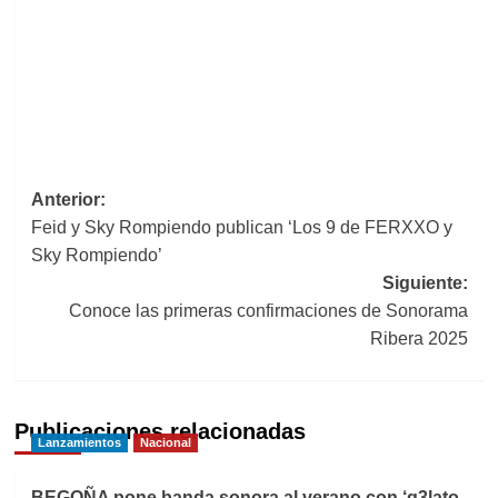
Navegación
Anterior:
Feid y Sky Rompiendo publican ‘Los 9 de FERXXO y
de
Sky Rompiendo’
entradas
Siguiente:
Conoce las primeras confirmaciones de Sonorama
Ribera 2025
Publicaciones relacionadas
Lanzamientos
Nacional
BEGOÑA pone banda sonora al verano con ‘g3lato