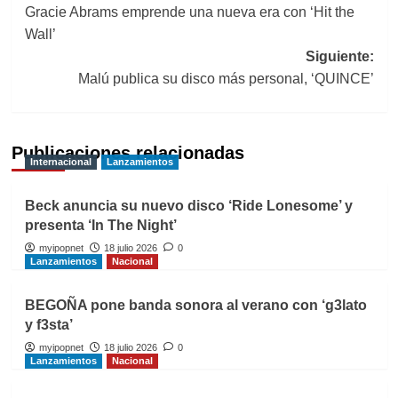
Gracie Abrams emprende una nueva era con ‘Hit the
de
Wall’
entradas
Siguiente:
Malú publica su disco más personal, ‘QUINCE’
Publicaciones relacionadas
Internacional
Lanzamientos
Beck anuncia su nuevo disco ‘Ride Lonesome’ y
presenta ‘In The Night’
myipopnet
18 julio 2026
0
Lanzamientos
Nacional
BEGOÑA pone banda sonora al verano con ‘g3lato
y f3sta’
myipopnet
18 julio 2026
0
Lanzamientos
Nacional