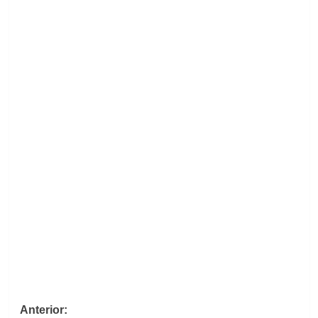
Navegación
Anterior: