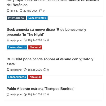
del Botánico
Eva B.
22 julio 2026
0
Internacional
Lanzamientos
Beck anuncia su nuevo disco ‘Ride Lonesome’ y
presenta ‘In The Night’
myipopnet
18 julio 2026
0
Lanzamientos
Nacional
BEGOÑA pone banda sonora al verano con ‘g3lato y
f3sta’
myipopnet
18 julio 2026
0
Lanzamientos
Nacional
Pablo Alborán estrena ‘Tiempos Bonitos’
myipopnet
18 julio 2026
0