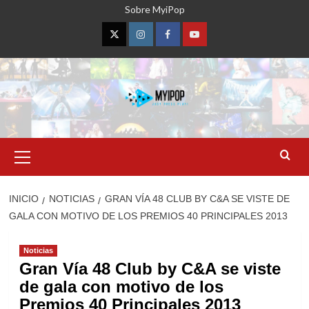
Saltar
Sobre MyiPop
al
contenido
Twitter
Instagram
Facebook
YouTube
Menú
primario
INICIO
NOTICIAS
GRAN VÍA 48 CLUB BY C&A SE VISTE DE
GALA CON MOTIVO DE LOS PREMIOS 40 PRINCIPALES 2013
Noticias
Gran Vía 48 Club by C&A se viste
de gala con motivo de los
Premios 40 Principales 2013