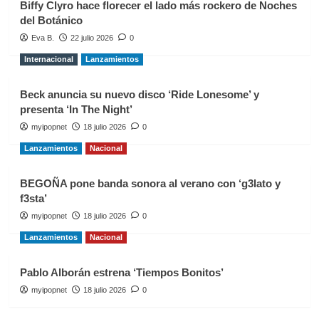
Biffy Clyro hace florecer el lado más rockero de Noches
del Botánico
Eva B.
22 julio 2026
0
Internacional
Lanzamientos
Beck anuncia su nuevo disco ‘Ride Lonesome’ y
presenta ‘In The Night’
myipopnet
18 julio 2026
0
Lanzamientos
Nacional
BEGOÑA pone banda sonora al verano con ‘g3lato y
f3sta’
myipopnet
18 julio 2026
0
Lanzamientos
Nacional
Pablo Alborán estrena ‘Tiempos Bonitos’
myipopnet
18 julio 2026
0