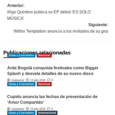
Navegación
Anterior:
Iñigo Quintero publica su EP debut ‘ES SOLO
de
MÚSICA’
entradas
Siguiente:
Within Temptation anuncia a los invitados de su gira
Publicaciones relacionadas
Giras y Conciertos
Nacional
Arde Bogotá conquista festivales como Bigger
Splash y desvela detalles de su nuevo disco
myipopnet
13 julio 2026
0
Giras y Conciertos
Nacional
Cupido anuncia las fechas de presentación de
‘Amor Compartido’
myipopnet
13 julio 2026
0
Giras y Conciertos
Internacional