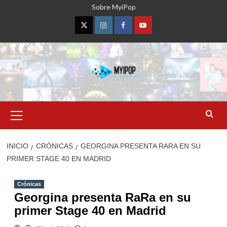
Saltar
Sobre MyiPop
al
contenido
Twitter
Instagram
Facebook
YouTube
Menú
primario
INICIO
CRÓNICAS
GEORGINA PRESENTA RARA EN SU
PRIMER STAGE 40 EN MADRID
Crónicas
Georgina presenta RaRa en su
primer Stage 40 en Madrid