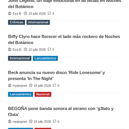
John Legend, un viaje emocional en 88 teclas en Noches
del Botánico
Eva B.
23 julio 2026
0
Crónicas
Internacional
Biffy Clyro hace florecer el lado más rockero de Noches
del Botánico
Eva B.
22 julio 2026
0
Internacional
Lanzamientos
Beck anuncia su nuevo disco ‘Ride Lonesome’ y
presenta ‘In The Night’
myipopnet
18 julio 2026
0
Lanzamientos
Nacional
BEGOÑA pone banda sonora al verano con ‘g3lato y
f3sta’
myipopnet
18 julio 2026
0