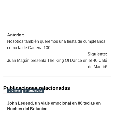
Navegación
Anterior:
Nosotros también queremos una fiesta de cumpleaños
de
como la de Cadena 100!
entradas
Siguiente:
Juan Magán presenta The King Of Dance en el 40 Café
de Madrid!
Publicaciones relacionadas
Crónicas
Internacional
John Legend, un viaje emocional en 88 teclas en
Noches del Botánico