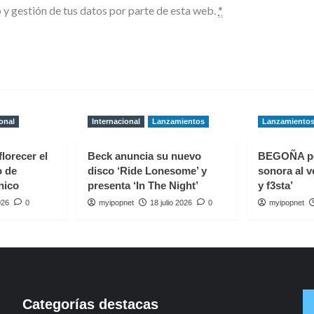
 y gestión de tus datos por parte de esta web.
*
onal
Internacional
Lanzamientos
Lanzamiento
florecer el
Beck anuncia su nuevo
BEGOÑA p
o de
disco ‘Ride Lonesome’ y
sonora al v
nico
presenta ‘In The Night’
y f3sta’
026
0
myipopnet
18 julio 2026
0
myipopnet
Categorías destacas