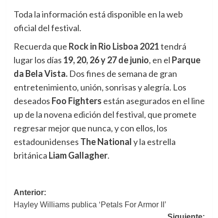
Toda la información está disponible en la web
oficial del festival.
Recuerda que
Rock in Rio Lisboa 2021
tendrá
lugar los días
19, 20, 26 y 27 de junio
, en el
Parque
da Bela Vista.
Dos fines de semana de gran
entretenimiento, unión, sonrisas y alegría. Los
deseados
Foo Fighters
están asegurados en el line
up de la novena edición del festival, que promete
regresar mejor que nunca, y con ellos, los
estadounidenses
The National
y la estrella
británica
Liam Gallagher
.
Navegación
Anterior:
Hayley Williams publica ‘Petals For Armor II’
de
Siguiente: