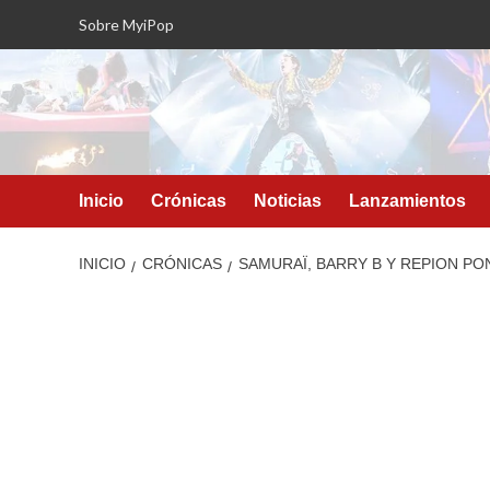
Saltar
Sobre MyiPop
al
contenido
Inicio
Crónicas
Noticias
Lanzamientos
INICIO
CRÓNICAS
SAMURAÏ, BARRY B Y REPION PO