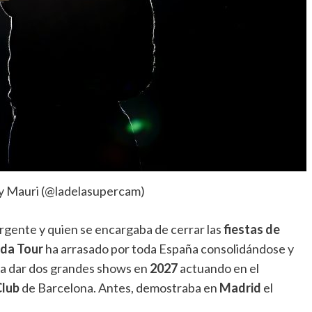
y Mauri (@ladelasupercam)
rgente y quien se encargaba de cerrar las
fiestas de
ada Tour
ha arrasado por toda España consolidándose y
á a dar dos grandes shows en
2027
actuando en el
Club
de Barcelona. Antes, demostraba en
Madrid
el