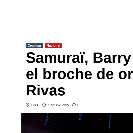
Crónicas
Nacional
Samuraï, Barry
el broche de or
Rivas
Eva B.
19 mayo 2026
0