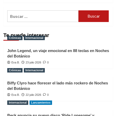
Buscar:
Te puede interesar
Crónicas
Internacional
John Legend, un viaje emocional en 88 teclas en Noches
del Botánico
Eva B.
23 julio 2026
0
Crónicas
Internacional
Biffy Clyro hace florecer el lado más rockero de Noches
del Botánico
Eva B.
22 julio 2026
0
Internacional
Lanzamientos
Beck anuncia su nuevo disco ‘Ride Lonesome’ y