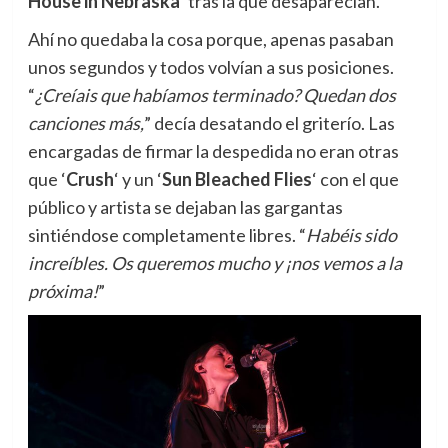
House in Nebraska
‘ tras la que desaparecían.
Ahí no quedaba la cosa porque, apenas pasaban
unos segundos y todos volvían a sus posiciones.
“
¿Creíais que habíamos terminado? Quedan dos
canciones más,
” decía desatando el griterío. Las
encargadas de firmar la despedida no eran otras
que ‘
Crush
‘ y un ‘
Sun Bleached Flies
‘ con el que
público y artista se dejaban las gargantas
sintiéndose completamente libres. “
Habéis sido
increíbles. Os queremos mucho y ¡nos vemos a la
próxima!
”