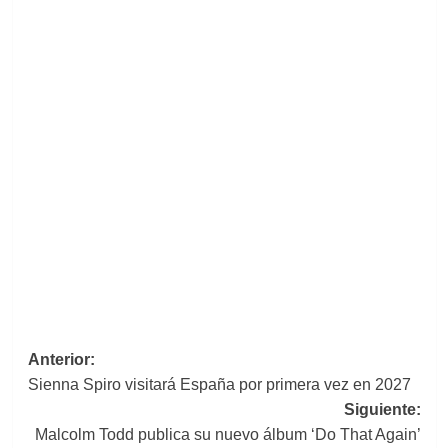
Navegación
Anterior:
Sienna Spiro visitará España por primera vez en 2027
de
Siguiente:
entradas
Malcolm Todd publica su nuevo álbum ‘Do That Again’