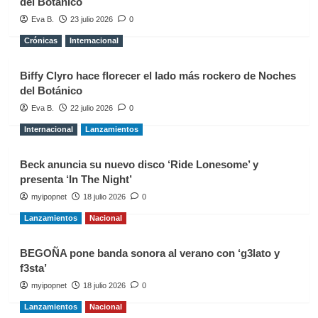
del Botánico
Eva B.
23 julio 2026
0
Crónicas
Internacional
Biffy Clyro hace florecer el lado más rockero de Noches
del Botánico
Eva B.
22 julio 2026
0
Internacional
Lanzamientos
Beck anuncia su nuevo disco ‘Ride Lonesome’ y
presenta ‘In The Night’
myipopnet
18 julio 2026
0
Lanzamientos
Nacional
BEGOÑA pone banda sonora al verano con ‘g3lato y
f3sta’
myipopnet
18 julio 2026
0
Lanzamientos
Nacional