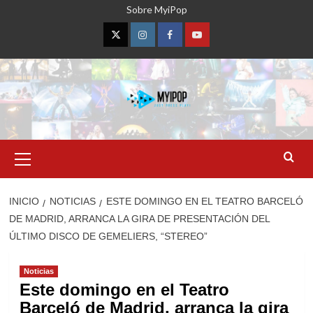
Saltar
Sobre MyiPop
al
contenido
Twitter
Instagram
Facebook
YouTube
Menú
primario
INICIO
NOTICIAS
ESTE DOMINGO EN EL TEATRO BARCELÓ
DE MADRID, ARRANCA LA GIRA DE PRESENTACIÓN DEL
ÚLTIMO DISCO DE GEMELIERS, “STEREO”
Noticias
Este domingo en el Teatro
Barceló de Madrid, arranca la gira