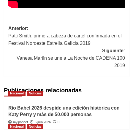
Navegación
Anterior:
Patti Smith, primera cabeza de cartel confirmada en el
de
Festival Noroeste Estrella Galicia 2019
entradas
Siguiente:
Vanesa Martín se une a La Noche de CADENA 100
2019
Publicaciones relacionadas
Nacional
Noticias
Río Babel 2026 despide una edición histórica con
Katy Perry y más de 50.000 personas
myipopnet
6 julio 2026
0
Nacional
Noticias