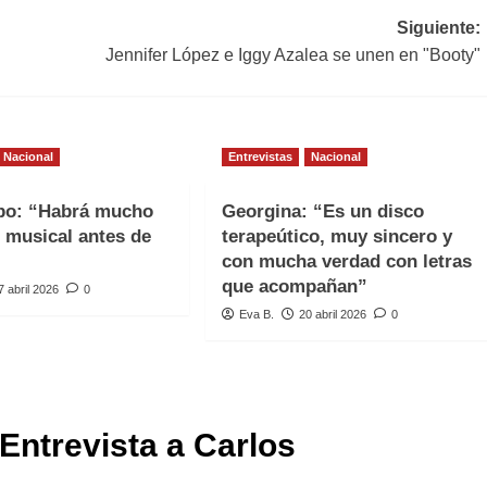
Siguiente:
Jennifer López e Iggy Azalea se unen en "Booty"
Nacional
Entrevistas
Nacional
spo: “Habrá mucho
Georgina: “Es un disco
 musical antes de
terapeútico, muy sincero y
con mucha verdad con letras
que acompañan”
7 abril 2026
0
Eva B.
20 abril 2026
0
Entrevista a Carlos