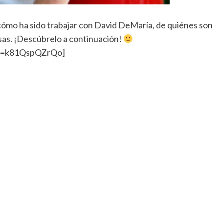
 cómo ha sido trabajar con David DeMaría, de quiénes son
osas. ¡Descúbrelo a continuación!
?v=k81QspQZrQo]