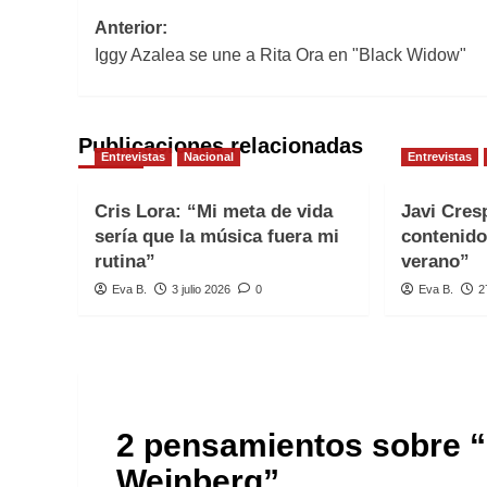
Navegación
Anterior:
Iggy Azalea se une a Rita Ora en "Black Widow"
de
entradas
Publicaciones relacionadas
Entrevistas
Nacional
Entrevistas
Cris Lora: “Mi meta de vida
Javi Cre
sería que la música fuera mi
contenido
rutina”
verano”
Eva B.
3 julio 2026
0
Eva B.
2
2 pensamientos sobre “
Weinberg
”