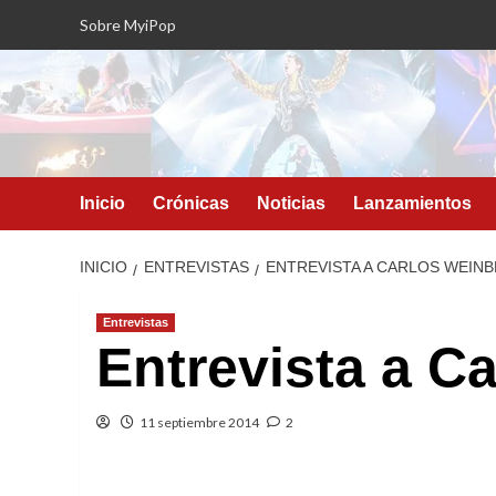
Saltar
Sobre MyiPop
al
contenido
Inicio
Crónicas
Noticias
Lanzamientos
INICIO
ENTREVISTAS
ENTREVISTA A CARLOS WEIN
Entrevistas
Entrevista a C
11 septiembre 2014
2