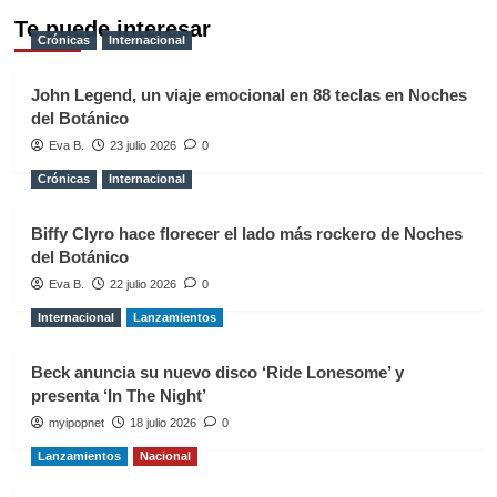
Te puede interesar
Crónicas
Internacional
John Legend, un viaje emocional en 88 teclas en Noches
del Botánico
Eva B.
23 julio 2026
0
Crónicas
Internacional
Biffy Clyro hace florecer el lado más rockero de Noches
del Botánico
Eva B.
22 julio 2026
0
Internacional
Lanzamientos
Beck anuncia su nuevo disco ‘Ride Lonesome’ y
presenta ‘In The Night’
myipopnet
18 julio 2026
0
Lanzamientos
Nacional