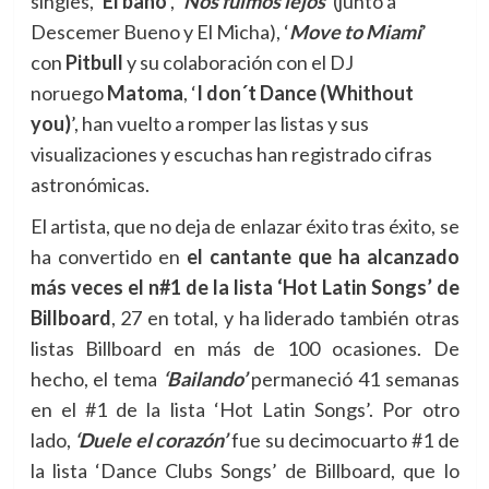
singles, ‘
El baño
’, ‘
Nos fuimos lejos
’
(junto a
Descemer Bueno y El Micha), ‘
Move to Miami
’
con
Pitbull
y su colaboración con el DJ
noruego
Matoma
, ‘
I don´t Dance (Whithout
you)
’, han vuelto a romper las listas y sus
visualizaciones y escuchas han registrado cifras
astronómicas.
El artista, que no deja de enlazar éxito tras éxito, se
ha convertido en
el cantante que ha alcanzado
más veces el n#1 de la lista ‘Hot Latin Songs’ de
Billboard
, 27 en total, y ha liderado también otras
listas Billboard en más de 100 ocasiones. De
hecho, el tema
‘Bailando’
permaneció 41 semanas
en el #1 de la lista ‘Hot Latin Songs’. Por otro
lado,
‘Duele el corazón’
fue su decimocuarto #1 de
la lista ‘Dance Clubs Songs’ de Billboard, que lo