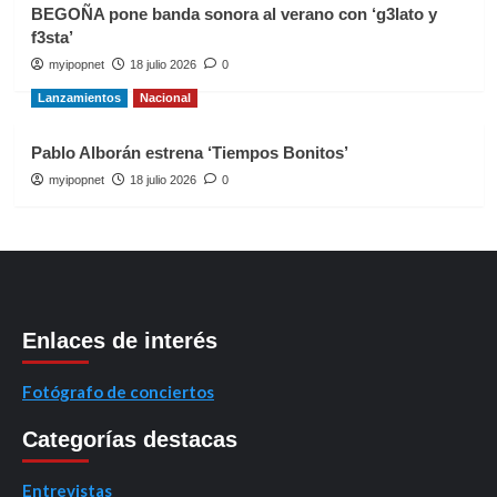
BEGOÑA pone banda sonora al verano con ‘g3lato y
f3sta’
myipopnet
18 julio 2026
0
Lanzamientos
Nacional
Pablo Alborán estrena ‘Tiempos Bonitos’
myipopnet
18 julio 2026
0
Enlaces de interés
Fotógrafo de conciertos
Categorías destacas
Entrevistas