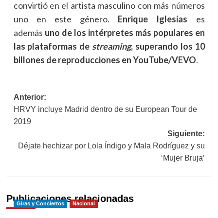
convirtió en el artista masculino con más números
uno en este género.
Enrique Iglesias
es
además
uno de los intérpretes más populares en
las plataformas de
streaming
, superando los 10
billones de reproducciones en YouTube/VEVO
.
Navegación
Anterior:
HRVY incluye Madrid dentro de su European Tour de
de
2019
entradas
Siguiente:
Déjate hechizar por Lola Índigo y Mala Rodríguez y su
‘Mujer Bruja’
Publicaciones relacionadas
Giras y Conciertos
Nacional