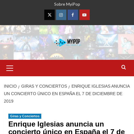
Saltar
Sobre MyiPop
al
contenido
Twitter
Instagram
Facebook
YouTube
Menú
primario
INICIO
GIRAS Y CONCIERTOS
ENRIQUE IGLESIAS ANUNCIA
UN CONCIERTO ÚNICO EN ESPAÑA EL 7 DE DICIEMBRE DE
2019
Giras y Conciertos
Enrique Iglesias anuncia un
concierto único en España el 7 de