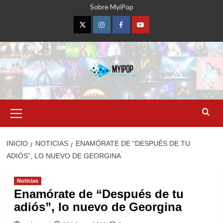
Saltar
Sobre MyiPop
al
contenido
Twitter
Instagram
Facebook
YouTube
Menú
primario
INICIO
NOTICIAS
ENAMÓRATE DE “DESPUÉS DE TU
ADIÓS”, LO NUEVO DE GEORGINA
Noticias
Enamórate de “Después de tu
adiós”, lo nuevo de Georgina