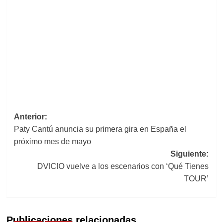
Navegación
Anterior:
Paty Cantú anuncia su primera gira en España el
de
próximo mes de mayo
entradas
Siguiente:
DVICIO vuelve a los escenarios con ‘Qué Tienes
TOUR’
Publicaciones relacionadas