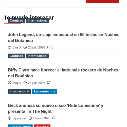
Te puede interesar
Crónicas
Internacional
John Legend, un viaje emocional en 88 teclas en Noches
del Botánico
Eva B.
23 julio 2026
0
Crónicas
Internacional
Biffy Clyro hace florecer el lado más rockero de Noches
del Botánico
Eva B.
22 julio 2026
0
Internacional
Lanzamientos
Beck anuncia su nuevo disco ‘Ride Lonesome’ y
presenta ‘In The Night’
myipopnet
18 julio 2026
0
Lanzamientos
Nacional