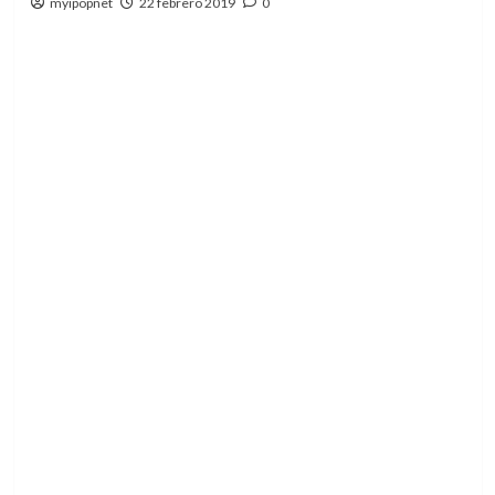
myipopnet
22 febrero 2019
0