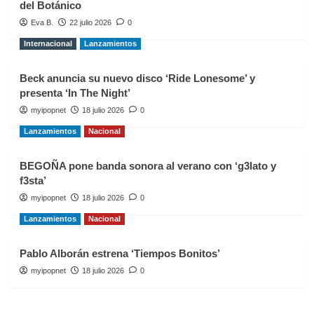
del Botánico
Eva B.
22 julio 2026
0
Internacional
Lanzamientos
Beck anuncia su nuevo disco ‘Ride Lonesome’ y
presenta ‘In The Night’
myipopnet
18 julio 2026
0
Lanzamientos
Nacional
BEGOÑA pone banda sonora al verano con ‘g3lato y
f3sta’
myipopnet
18 julio 2026
0
Lanzamientos
Nacional
Pablo Alborán estrena ‘Tiempos Bonitos’
myipopnet
18 julio 2026
0