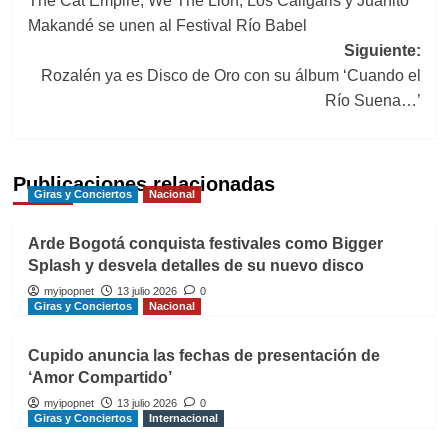
The Cat Empire, We The Lion, Los Caligaris y Juanito
de
Makandé se unen al Festival Río Babel
entradas
Siguiente:
Rozalén ya es Disco de Oro con su álbum ‘Cuando el
Río Suena…’
Publicaciones relacionadas
Giras y Conciertos
Nacional
Arde Bogotá conquista festivales como Bigger
Splash y desvela detalles de su nuevo disco
myipopnet
13 julio 2026
0
Giras y Conciertos
Nacional
Cupido anuncia las fechas de presentación de
‘Amor Compartido’
myipopnet
13 julio 2026
0
Giras y Conciertos
Internacional