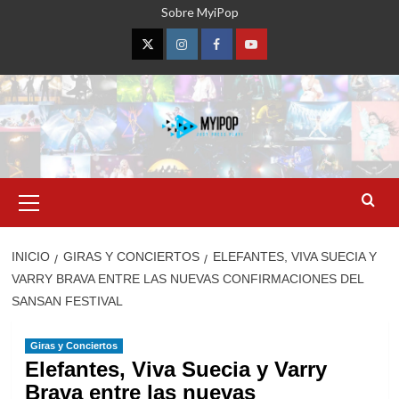
Saltar
Sobre MyiPop
al
contenido
Twitter
Instagram
Facebook
YouTube
Menú
primario
INICIO
GIRAS Y CONCIERTOS
ELEFANTES, VIVA SUECIA Y
VARRY BRAVA ENTRE LAS NUEVAS CONFIRMACIONES DEL
SANSAN FESTIVAL
Giras y Conciertos
Elefantes, Viva Suecia y Varry
Brava entre las nuevas