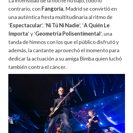
La intensidad de la noche no bajó, todo lo
contrario, con
Fangoria
, Madrid se convirtió en
una auténtica fiesta multitudinaria al ritmo de
‘
Espectacular
‘, ‘
Ni Tú Ni Nadie
‘, ‘
A Quién Le
Importa
‘ y ‘
Geometría Polisentimental
‘, una
tanda de himnos con los que el público disfrutó y
además, la cantante aprovechó el momento para
dedicar la actuación a su amiga Bimba quien luchó
también contra el cáncer.