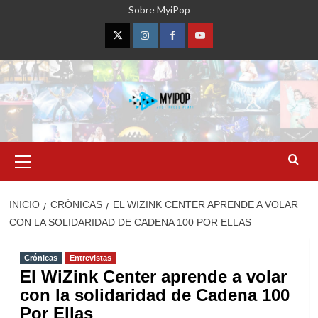
Saltar
Sobre MyiPop
al
contenido
Twitter
Instagram
Facebook
YouTube
Menú
primario
INICIO
CRÓNICAS
EL WIZINK CENTER APRENDE A VOLAR
CON LA SOLIDARIDAD DE CADENA 100 POR ELLAS
Crónicas
Entrevistas
El WiZink Center aprende a volar
con la solidaridad de Cadena 100
Por Ellas