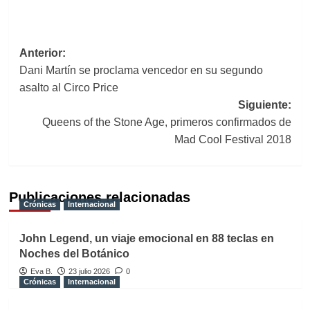
Navegación
Anterior:
Dani Martín se proclama vencedor en su segundo
de
asalto al Circo Price
entradas
Siguiente:
Queens of the Stone Age, primeros confirmados de
Mad Cool Festival 2018
Publicaciones relacionadas
Crónicas
Internacional
John Legend, un viaje emocional en 88 teclas en
Noches del Botánico
Eva B.
23 julio 2026
0
Crónicas
Internacional