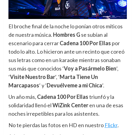
El broche final de la noche lo ponían otros míticos
de nuestra música.
Hombres G
se subían al
escenario para cerrar
Cadena 100 Por Ellas
por
todo lo alto. Lo hicieron ante un recinto que coreó
sus letras como en un karaoke mientras sonaban
sus más que conocidos ‘
Voy a Pasármelo Bien
‘,
‘
Visite Nuestro Bar
‘, ‘
Marta Tiene Un
Marcapasos
‘ y ‘
Devuélveme a mi Chica
‘.
Un año más,
Cadena 100 Por Ellas
triunfó y la
solidaridad llenó el
WiZink Center
en una de esas
noches irrepetibles para los asistentes.
No te pierdas las fotos en HD en nuestro
Flickr
.