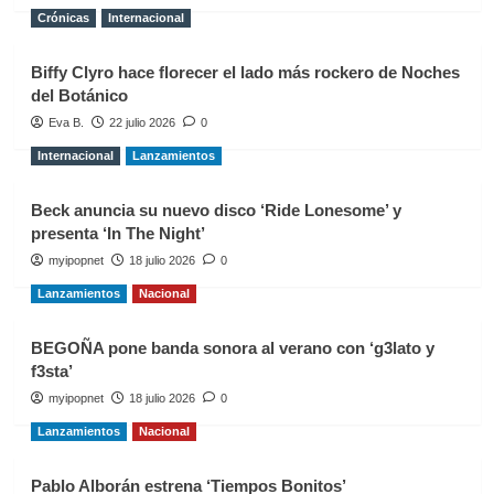
Crónicas
Internacional
Biffy Clyro hace florecer el lado más rockero de Noches
del Botánico
Eva B.
22 julio 2026
0
Internacional
Lanzamientos
Beck anuncia su nuevo disco ‘Ride Lonesome’ y
presenta ‘In The Night’
myipopnet
18 julio 2026
0
Lanzamientos
Nacional
BEGOÑA pone banda sonora al verano con ‘g3lato y
f3sta’
myipopnet
18 julio 2026
0
Lanzamientos
Nacional
Pablo Alborán estrena ‘Tiempos Bonitos’