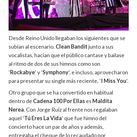
Desde Reino Unido llegaban los siguientes que se
subían al escenario.
Clean Bandit
junto a sus
vocalistas, hacían que el público cantase y bailase
al ritmo de dos de sus himnos como son
‘
Rockabye
‘ y ‘
Symphony
‘, e incluso, aprovecharon
para presentar su single más reciente, ‘
I Miss You
‘.
Otro grupo que se ha convertido en habitual
dentro de
Cadena 100 Por Ellas
es
Maldita
Nerea
. Con Jorge Ruíz al frente nos regalaban
aquel ‘
Tú Eres La Vida
‘ que fue himno del
concierto hace un par de años y además,
entregaba el cheque de lo recaudado por