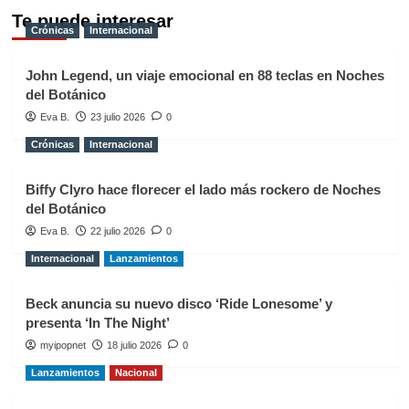
Te puede interesar
Crónicas
Internacional
John Legend, un viaje emocional en 88 teclas en Noches
del Botánico
Eva B.
23 julio 2026
0
Crónicas
Internacional
Biffy Clyro hace florecer el lado más rockero de Noches
del Botánico
Eva B.
22 julio 2026
0
Internacional
Lanzamientos
Beck anuncia su nuevo disco ‘Ride Lonesome’ y
presenta ‘In The Night’
myipopnet
18 julio 2026
0
Lanzamientos
Nacional