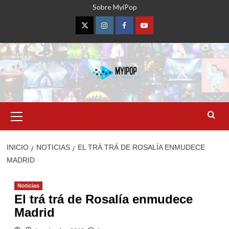
Saltar
Sobre MyiPop
al
contenido
Twitter
Instagram
Facebook
YouTube
Menú
primario
INICIO
NOTICIAS
EL TRÁ TRÁ DE ROSALÍA ENMUDECE
MADRID
Noticias
El trá trá de Rosalía enmudece
Madrid