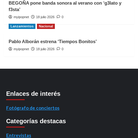
BEGOÑA pone banda sonora al verano con ‘g3lato y
f3sta’
myipopnet
18 julio 2026
0
Lanzamientos
Nacional
Pablo Alborán estrena ‘Tiempos Bonitos’
myipopnet
18 julio 2026
0
Enlaces de interés
Fotógrafo de conciertos
Categorías destacas
Entrevistas