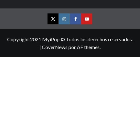
Twitter
Instagram
Facebook
YouTube
Copyright 2021 MyiPop © Todos los derechos reservados.
|
CoverNews
por AF themes.