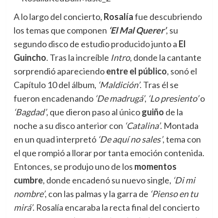
A lo largo del concierto,
Rosalía
fue descubriendo
los temas que componen
‘El Mal Querer’
, su
segundo disco de estudio producido junto a
El
Guincho
. Tras la increíble
Intro
, donde la cantante
sorprendió apareciendo
entre el público
, sonó el
Capítulo 10 del álbum,
‘Maldición’
. Tras él se
fueron encadenando
‘De madrugá’
,
‘Lo presiento’
o
‘Bagdad’
, que dieron paso al único
guiño
de la
noche a su disco anterior con
‘Catalina’
. Montada
en un quad interpretó
‘De aquí no sales’
, tema con
el que rompió a llorar por tanta emoción contenida.
Entonces, se produjo uno de los
momentos
cumbre
, donde encadenó su nuevo single,
‘Di mi
nombre’
, con las palmas y la garra de
‘Pienso en tu
mirá’
. Rosalía encaraba la recta final del concierto