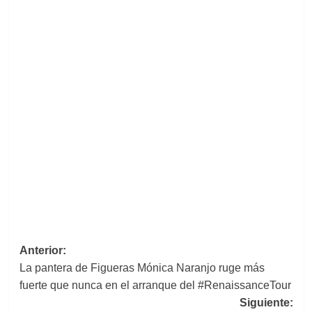
Navegación
Anterior:
La pantera de Figueras Mónica Naranjo ruge más
de
fuerte que nunca en el arranque del #RenaissanceTour
entradas
Siguiente: