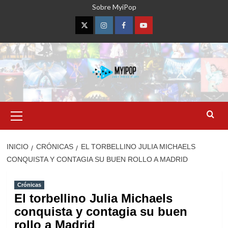
Saltar
Sobre MyiPop
al
contenido
Twitter
Instagram
Facebook
YouTube
Menú
primario
INICIO
CRÓNICAS
EL TORBELLINO JULIA MICHAELS
CONQUISTA Y CONTAGIA SU BUEN ROLLO A MADRID
Crónicas
El torbellino Julia Michaels
conquista y contagia su buen
rollo a Madrid