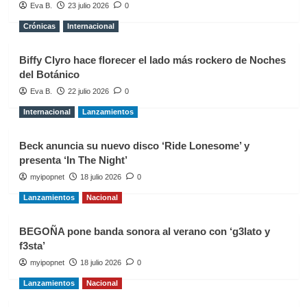
Eva B.
23 julio 2026
0
Crónicas
Internacional
Biffy Clyro hace florecer el lado más rockero de Noches
del Botánico
Eva B.
22 julio 2026
0
Internacional
Lanzamientos
Beck anuncia su nuevo disco ‘Ride Lonesome’ y
presenta ‘In The Night’
myipopnet
18 julio 2026
0
Lanzamientos
Nacional
BEGOÑA pone banda sonora al verano con ‘g3lato y
f3sta’
myipopnet
18 julio 2026
0
Lanzamientos
Nacional