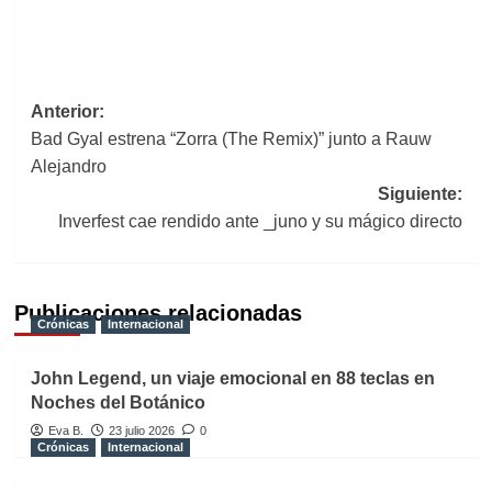
Navegación
Anterior:
Bad Gyal estrena “Zorra (The Remix)” junto a Rauw
de
Alejandro
entradas
Siguiente:
Inverfest cae rendido ante _juno y su mágico directo
Publicaciones relacionadas
Crónicas
Internacional
John Legend, un viaje emocional en 88 teclas en
Noches del Botánico
Eva B.
23 julio 2026
0
Crónicas
Internacional