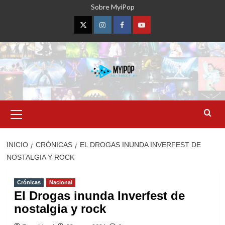
Saltar
Sobre MyiPop
al
contenido
Twitter
Instagram
Facebook
YouTube
Menú
primario
INICIO
CRÓNICAS
EL DROGAS INUNDA INVERFEST DE
NOSTALGIA Y ROCK
Crónicas
Nacional
El Drogas inunda Inverfest de
nostalgia y rock