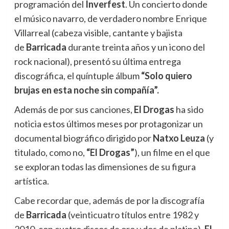
programación del
Inverfest
. Un concierto donde
el
músico navarro, de verdadero nombre Enrique
Villarreal (cabeza visible, cantante y bajista
de
Barricada
durante treinta años y un icono del
rock nacional), presentó su última entrega
discográfica,
el
quíntuple álbum
“Solo quiero
brujas en esta noche sin compañía”.
Además de por sus canciones,
El
Drogas
ha sido
noticia estos últimos meses por protagonizar un
documental biográfico dirigido por
Natxo Leuza
(y
titulado, como no,
“
El
Drogas
”
), un filme en
el
que
se exploran todas las dimensiones de su figura
artística.
Cabe recordar que, además de por la discografía
de
Barricada
(veinticuatro títulos entre 1982 y
2010, con cuatro discos de oro y dos de platino),
El