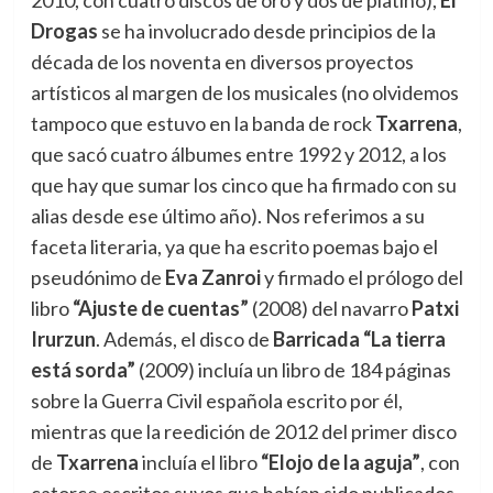
Drogas
se ha involucrado desde principios de la
década de los noventa en diversos proyectos
artísticos al margen de los musicales (no olvidemos
tampoco que estuvo en la banda de rock
Txarrena
,
que sacó cuatro álbumes entre 1992 y 2012, a los
que hay que sumar los cinco que ha firmado con su
alias desde ese último año). Nos referimos a su
faceta literaria, ya que ha escrito poemas bajo
el
pseudónimo de
Eva Zanroi
y firmado
el
prólogo del
libro
“Ajuste de cuentas”
(2008) del navarro
Patxi
Irurzun
. Además,
el
disco de
Barricada “La tierra
está sorda”
(2009) incluía un libro de 184 páginas
sobre la Guerra Civil española escrito por él,
mientras que la reedición de 2012 del primer disco
de
Txarrena
incluía
el
libro
“
El
ojo de la aguja”
, con
catorce escritos suyos que habían sido publicados