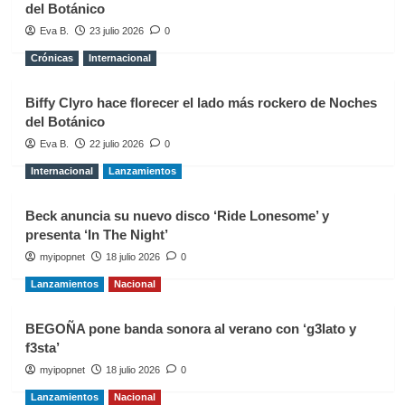
del Botánico
Eva B.
23 julio 2026
0
Crónicas
Internacional
Biffy Clyro hace florecer el lado más rockero de Noches
del Botánico
Eva B.
22 julio 2026
0
Internacional
Lanzamientos
Beck anuncia su nuevo disco ‘Ride Lonesome’ y
presenta ‘In The Night’
myipopnet
18 julio 2026
0
Lanzamientos
Nacional
BEGOÑA pone banda sonora al verano con ‘g3lato y
f3sta’
myipopnet
18 julio 2026
0
Lanzamientos
Nacional