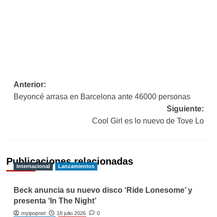
Navegación
Anterior:
Beyoncé arrasa en Barcelona ante 46000 personas
de
Siguiente:
entradas
Cool Girl es lo nuevo de Tove Lo
Publicaciones relacionadas
Internacional
Lanzamientos
Beck anuncia su nuevo disco ‘Ride Lonesome’ y
presenta ‘In The Night’
myipopnet
18 julio 2026
0