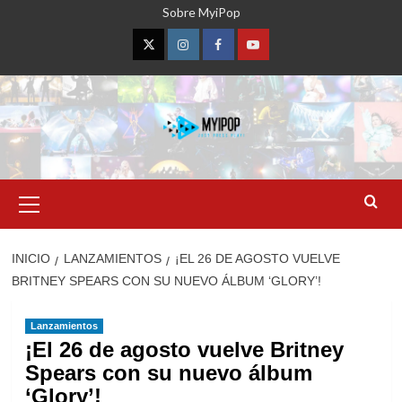
Saltar
Sobre MyiPop
al
contenido
Twitter
Instagram
Facebook
YouTube
Menú
primario
INICIO
LANZAMIENTOS
¡EL 26 DE AGOSTO VUELVE
BRITNEY SPEARS CON SU NUEVO ÁLBUM ‘GLORY’!
Lanzamientos
¡El 26 de agosto vuelve Britney
Spears con su nuevo álbum
‘Glory’!