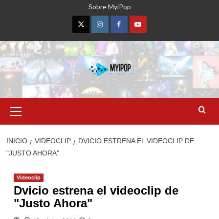
Saltar
Sobre MyiPop
al
contenido
Twitter
Instagram
Facebook
YouTube
Menú
primario
INICIO
VIDEOCLIP
DVICIO ESTRENA EL VIDEOCLIP DE
"JUSTO AHORA"
Videoclip
Dvicio estrena el videoclip de
"Justo Ahora"