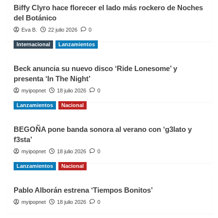
Biffy Clyro hace florecer el lado más rockero de Noches
del Botánico
Eva B.
22 julio 2026
0
Internacional
Lanzamientos
Beck anuncia su nuevo disco ‘Ride Lonesome’ y
presenta ‘In The Night’
myipopnet
18 julio 2026
0
Lanzamientos
Nacional
BEGOÑA pone banda sonora al verano con ‘g3lato y
f3sta’
myipopnet
18 julio 2026
0
Lanzamientos
Nacional
Pablo Alborán estrena ‘Tiempos Bonitos’
myipopnet
18 julio 2026
0