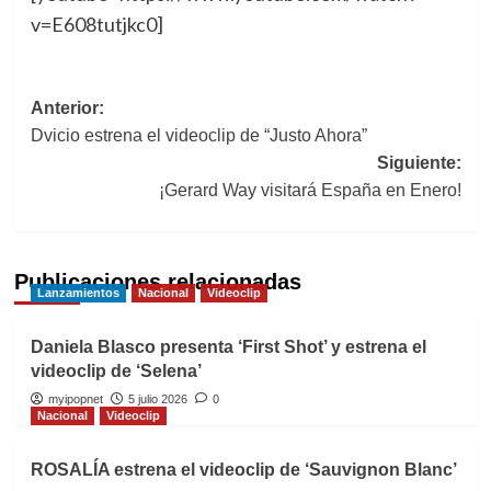
v=E608tutjkc0]
Navegación
Anterior:
Dvicio estrena el videoclip de “Justo Ahora”
de
Siguiente:
entradas
¡Gerard Way visitará España en Enero!
Publicaciones relacionadas
Lanzamientos
Nacional
Videoclip
Daniela Blasco presenta ‘First Shot’ y estrena el
videoclip de ‘Selena’
myipopnet
5 julio 2026
0
Nacional
Videoclip
ROSALÍA estrena el videoclip de ‘Sauvignon Blanc’