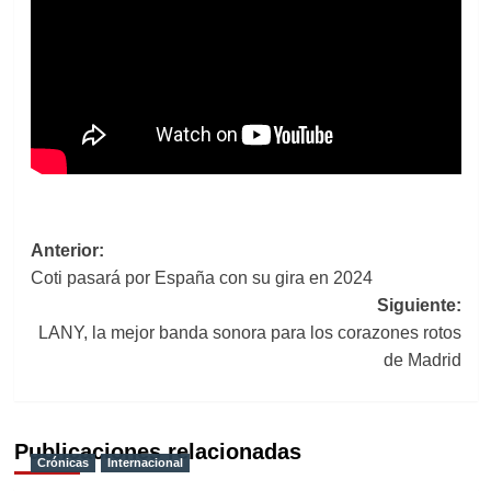
Navegación
Anterior:
Coti pasará por España con su gira en 2024
de
Siguiente:
entradas
LANY, la mejor banda sonora para los corazones rotos
de Madrid
Publicaciones relacionadas
Crónicas
Internacional