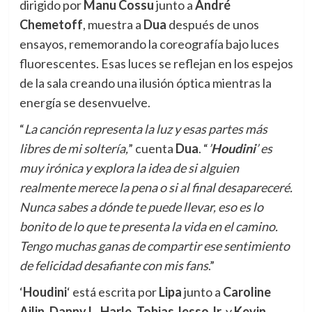
dirigido por
Manu Cossu
junto a
André
Chemetoff
, muestra a
Dua
después de unos
ensayos, rememorando la coreografía bajo luces
fluorescentes. Esas luces se reflejan en los espejos
de la sala creando una ilusión óptica mientras la
energía se desenvuelve.
“
La canción representa la luz y esas partes más
libres de mi soltería,
” cuenta
Dua
. “
’
Houdini
’ es
muy irónica y explora la idea de si alguien
realmente merece la pena o si al final desapareceré.
Nunca sabes a dónde te puede llevar, eso es lo
bonito de lo que te presenta la vida en el camino.
Tengo muchas ganas de compartir ese sentimiento
de felicidad desafiante con mis fans
.”
‘
Houdini
‘ está escrita por
Lipa
junto a
Caroline
Ailin
,
Danny L. Harle
,
Tobias Jesso Jr.
y
Kevin