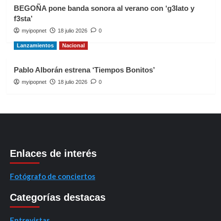
BEGOÑA pone banda sonora al verano con ‘g3lato y
f3sta’
myipopnet
18 julio 2026
0
Lanzamientos
Nacional
Pablo Alborán estrena ‘Tiempos Bonitos’
myipopnet
18 julio 2026
0
Enlaces de interés
Fotógrafo de conciertos
Categorías destacas
Entrevistas