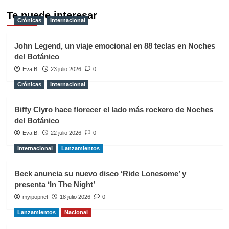
Te puede interesar
Crónicas
Internacional
John Legend, un viaje emocional en 88 teclas en Noches
del Botánico
Eva B.
23 julio 2026
0
Crónicas
Internacional
Biffy Clyro hace florecer el lado más rockero de Noches
del Botánico
Eva B.
22 julio 2026
0
Internacional
Lanzamientos
Beck anuncia su nuevo disco ‘Ride Lonesome’ y
presenta ‘In The Night’
myipopnet
18 julio 2026
0
Lanzamientos
Nacional